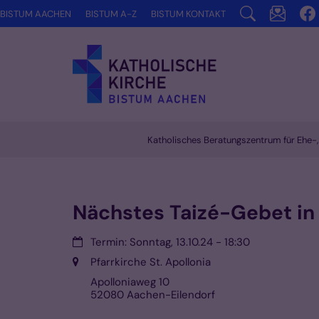
Zum Inhalt springen
BISTUM AACHEN
BISTUM A-Z
BISTUM KONTAKT
Katholisches Beratungszentrum für Ehe-
Vorlesen
Nächstes Taizé-Gebet in
Datum:
Termin: Sonntag, 13.10.24 - 18:30
Ort:
Pfarrkirche St. Apollonia
Apolloniaweg 10
52080
Aachen-Eilendorf