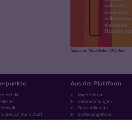
Nächstes Taize Gebet Oktober
erpunkte
Aus der Plattform
e bei dir
Nachrichten
sletter
Veranstaltungen
eitswelt
Gottesdienste
umbienpartnerschaft
Stellenangebote
eltportal
Kirchenzeitung
vention
Amtsblatt (Kirchlicher An