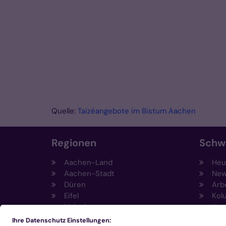
Quelle:
Taizéangebote im Bistum Aachen
Regionen
Schw
Aachen-Land
Heut
Aachen-Stadt
New
Düren
Arb
Eifel
Kol
Heinsberg
Umw
Kempen-Viersen
Prä