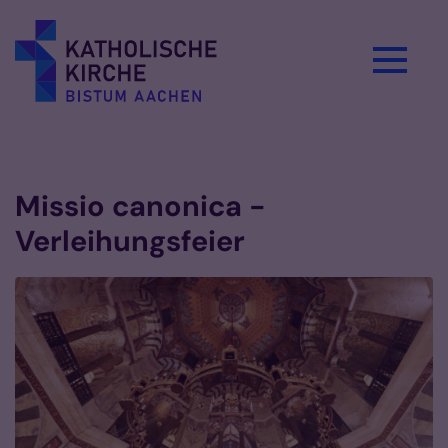
Zum Inhalt springen
Vorlesen
Missio canonica -
Verleihungsfeier