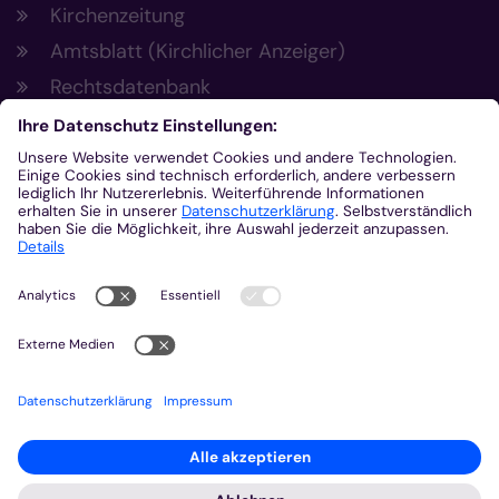
Kirchenzeitung
Amtsblatt (Kirchlicher Anzeiger)
Rechtsdatenbank
Meldestelle gemäß Hinweisgeberschutzgesetz
Kontakt
Bischöfliches Generalvikariat Aachen
+49 241 452-0
kommunikation@bistum-aachen.de
www.bistum-aachen.de