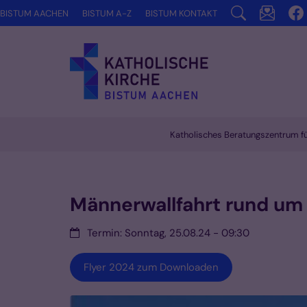
Zum Inhalt springen
BISTUM AACHEN
BISTUM A-Z
BISTUM KONTAKT
Katholisches Beratungszentrum f
Vorlesen
Männerwallfahrt rund u
Datum:
Termin: Sonntag, 25.08.24 - 09:30
Flyer 2024 zum Downloaden