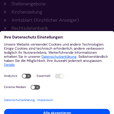
Stellenangebote
Kirchenzeitung
Amtsblatt (Kirchlicher Anzeiger)
Rechtsdatenbank
Meldestelle gemäß Hinweisgeberschutzgesetz
Kontakt
Bischöfliches Generalvikariat Aachen
+49 241 452-0
kommunikation@bistum-aachen.de
www.bistum-aachen.de