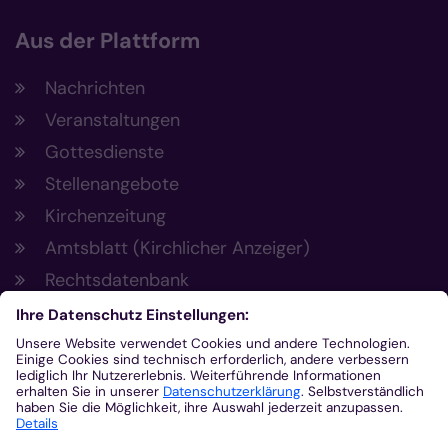
Aus der Plattform
Nachrichten
Veranstaltungen
Gottesdienste
Stellenangebote
Kirchenzeitung
Amtsblatt (Kirchlicher Anzeiger)
Rechtsdatenbank
Meldestelle gemäß Hinweisgeberschutzgesetz