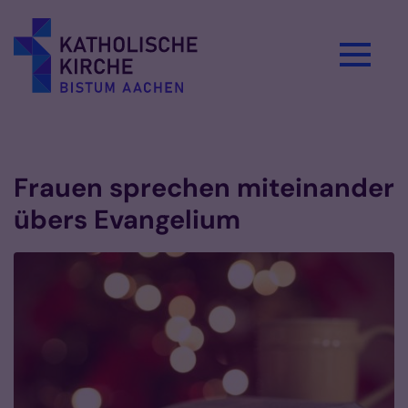
Zum Inhalt springen
Vorlesen
Frauen sprechen miteinander
übers Evangelium