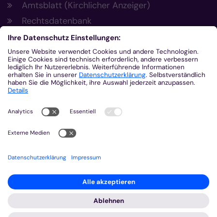
Amtsblatt (Kirchlicher Anzeiger)
Rechtsdatenbank
Meldestelle gemäß Hinweisgeberschutzgesetz
Kontakt
Bischöfliches Generalvikariat Aachen
+49 241 452-0
kommunikation@bistum-aachen.de
www.bistum-aachen.de
2026 © Bistum Aachen
Impressum