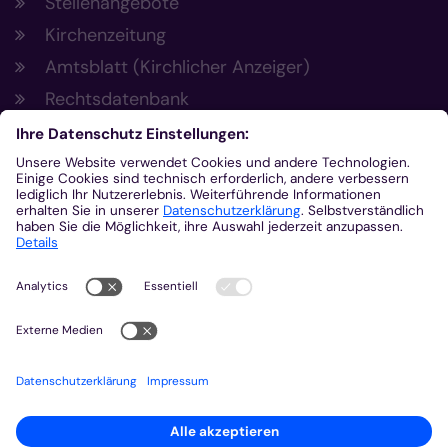
Stellenangebote
Kirchenzeitung
Amtsblatt (Kirchlicher Anzeiger)
Rechtsdatenbank
Meldestelle gemäß Hinweisgeberschutzgesetz
Kontakt
Bischöfliches Generalvikariat Aachen
+49 241 452-0
kommunikation@bistum-aachen.de
www.bistum-aachen.de