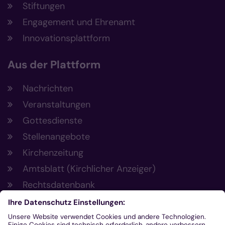
Stiftungen
Engagement und Ehrenamt
Innovationsplattform
Aus der Plattform
Nachrichten
Veranstaltungen
Gottesdienste
Stellenangebote
Kirchenzeitung
Amtsblatt (Kirchlicher Anzeiger)
Rechtsdatenbank
Meldestelle gemäß Hinweisgeberschutzgesetz