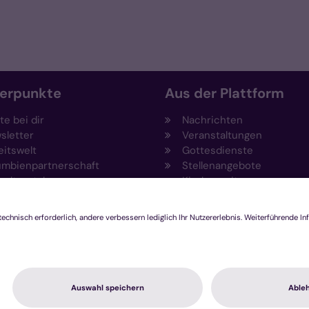
erpunkte
Aus der Plattform
e bei dir
Nachrichten
sletter
Veranstaltungen
eitswelt
Gottesdienste
umbienpartnerschaft
Stellenangebote
eltportal
Kirchenzeitung
vention
Amtsblatt (Kirchlicher An
draising
Rechtsdatenbank
ftungen
Meldestelle gemäß
agement und Ehrenamt
Hinweisgeberschutzgeset
ovationsplattform
hutzerklärung