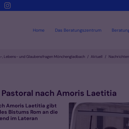
Home
Das Beratungszentrum
Beratun
en-, Lebens- und Glaubensfragen Mönchengladbach
Aktuell
Nachrichten
e Pastoral nach Amoris Laetitia
ch Amoris Laetitia gibt
des Bistums Rom an die
end im Lateran