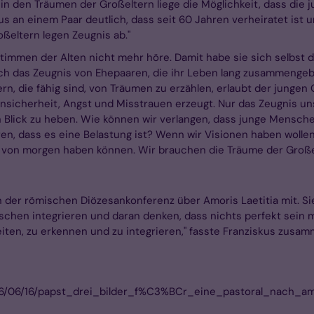
n in den Träumen der Großeltern liege die Möglichkeit, dass di
an einem Paar deutlich, dass seit 60 Jahren verheiratet ist u
oßeltern legen Zeugnis ab."
e Stimmen der Alten nicht mehr höre. Damit habe sie sich selbst
h das Zeugnis von Ehepaaren, die ihr Leben lang zusammengebli
rn, die fähig sind, von Träumen zu erzählen, erlaubt der jungen 
Unsicherheit, Angst und Misstrauen erzeugt. Nur das Zeugnis unse
en Blick zu heben. Wie können wir verlangen, dass junge Mensch
n, dass es eine Belastung ist? Wenn wir Visionen haben wollen,
ng von morgen haben können. Wir brauchen die Träume der Große
rn der römischen Diözesankonferenz über Amoris Laetitia mit. S
chen integrieren und daran denken, dass nichts perfekt sein mu
leiten, zu erkennen und zu integrieren," fasste Franziskus zusa
/2016/06/16/papst_drei_bilder_f%C3%BCr_eine_pastoral_nach_am