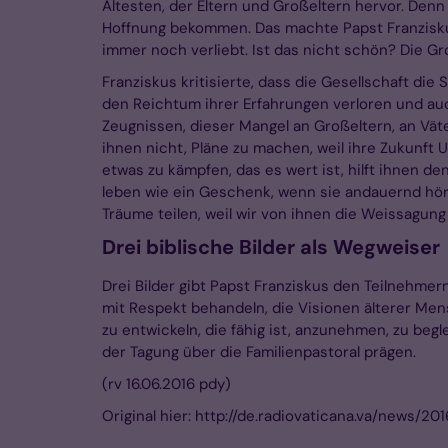
Ältesten, der Eltern und Großeltern hervor. Den
Hoffnung bekommen. Das machte Papst Franziskus 
immer noch verliebt. Ist das nicht schön? Die Gr
Franziskus kritisierte, dass die Gesellschaft di
den Reichtum ihrer Erfahrungen verloren und auc
Zeugnissen, dieser Mangel an Großeltern, an Väte
ihnen nicht, Pläne zu machen, weil ihre Zukunft 
etwas zu kämpfen, das es wert ist, hilft ihnen d
leben wie ein Geschenk, wenn sie andauernd höre
Träume teilen, weil wir von ihnen die Weissagu
Drei biblische Bilder als Wegweiser
Drei Bilder gibt Papst Franziskus den Teilnehme
mit Respekt behandeln, die Visionen älterer Mens
zu entwickeln, die fähig ist, anzunehmen, zu beg
der Tagung über die Familienpastoral prägen.
(rv 16.06.2016 pdy)
Original hier: http://de.radiovaticana.va/news