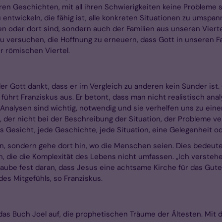
en Geschichten, mit all ihren Schwierigkeiten keine Probleme 
 entwickeln, die fähig ist, alle konkreten Situationen zu umspan
 oder dort sind, sondern auch der Familien aus unseren Viertel
zu versuchen, die Hoffnung zu erneuern, dass Gott in unseren Fa
r römischen Viertel.
, der Gott dankt, dass er im Vergleich zu anderen kein Sünder is
ührt Franziskus aus. Er betont, dass man nicht realistisch ana
nalysen sind wichtig, notwendig und sie verhelfen uns zu eine
 der nicht bei der Beschreibung der Situation, der Probleme 
s Gesicht, jede Geschichte, jede Situation, eine Gelegenheit ode
n, sondern gehe dort hin, wo die Menschen seien. Dies bedeute 
 die die Komplexität des Lebens nicht umfassen. „Ich verstehe 
glaube fest daran, dass Jesus eine achtsame Kirche für das Gute w
des Mitgefühls, so Franziskus.
us das Buch Joel auf, die prophetischen Träume der Ältesten. Mi