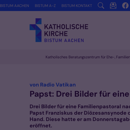
Zum Inhalt springen
BISTUM AACHEN
BISTUM A-Z
BISTUM KONTAKT
Katholisches Beratungszentrum für Ehe-, Famili
Vorlesen
:
von Radio Vatikan
Papst: Drei Bilder für ein
Drei Bilder für eine Familienpastoral na
Papst Franziskus der Diözesansynode 
Hand. Diese hatte er am Donnerstagab
eröffnet.