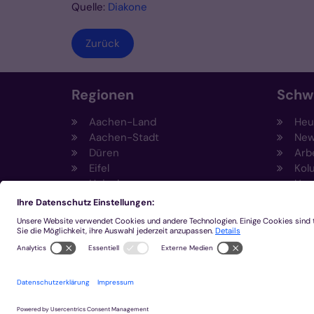
Quelle:
Diakone
Zurück
Regionen
Schw
Aachen-Land
Heut
Aachen-Stadt
New
Düren
Arb
Eifel
Kol
Heinsberg
Umw
Kempen-Viersen
Prä
Krefeld
Fun
Mönchengladbach
Sti
Eng
Inn
2026 © Bistum Aachen
Impressum
Datensc