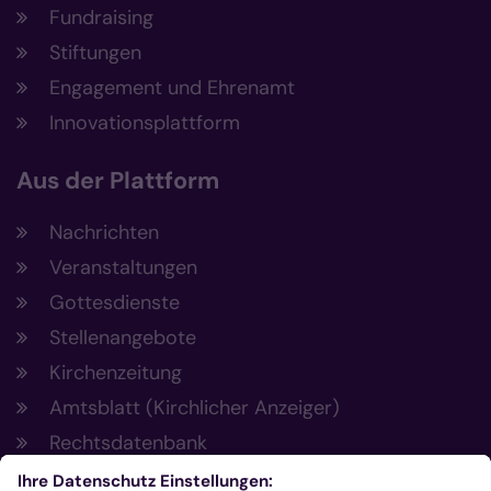
Fundraising
Stiftungen
Engagement und Ehrenamt
Innovationsplattform
Aus der Plattform
Nachrichten
Veranstaltungen
Gottesdienste
Stellenangebote
Kirchenzeitung
Amtsblatt (Kirchlicher Anzeiger)
Rechtsdatenbank
Meldestelle gemäß Hinweisgeberschutzgesetz