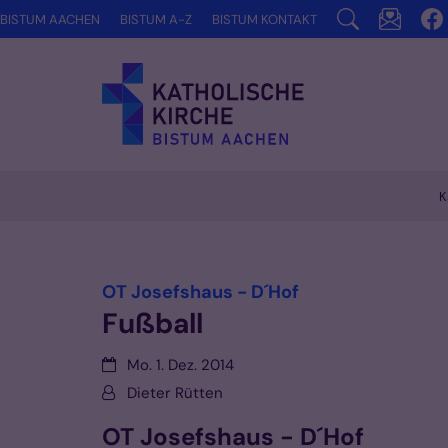
Zum Inhalt springen
BISTUM AACHEN
BISTUM A-Z
BISTUM KONTAKT
K
Vorlesen
:
OT Josefshaus - D´Hof
Fußball
Datum:
Mo. 1. Dez. 2014
Von:
Dieter Rütten
OT Josefshaus - D´Hof