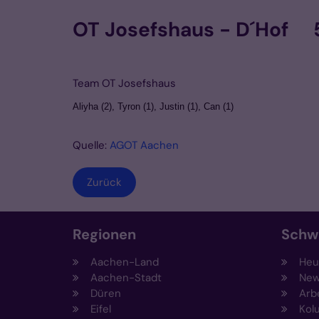
OT Josefshaus - D´Hof 
Team OT Josefshaus
Aliyha (2), Tyron (1), Justin (1), Can (1)
Quelle:
AGOT Aachen
Zurück
Regionen
Schw
Aachen-Land
Heut
Aachen-Stadt
New
Düren
Arb
Eifel
Kol