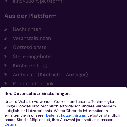
Innovationsplattform
Aus der Plattform
Nachrichten
Veranstaltungen
Gottesdienste
Stellenangebote
Kirchenzeitung
Amtsblatt (Kirchlicher Anzeiger)
Rechtsdatenbank
Meldestelle gemäß Hinweisgeberschutzgesetz