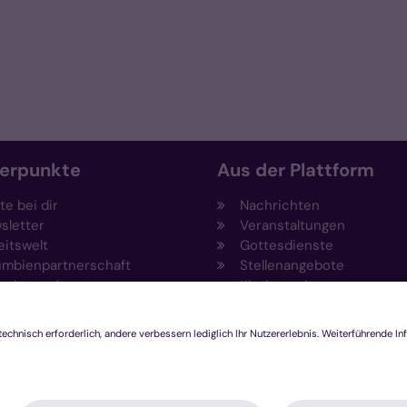
erpunkte
Aus der Plattform
e bei dir
Nachrichten
sletter
Veranstaltungen
eitswelt
Gottesdienste
umbienpartnerschaft
Stellenangebote
eltportal
Kirchenzeitung
vention
Amtsblatt (Kirchlicher An
draising
Rechtsdatenbank
ftungen
Meldestelle gemäß
agement und Ehrenamt
Hinweisgeberschutzgeset
ovationsplattform