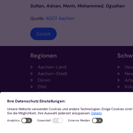
Sultan, Adnan, Morin, Mohammed, Oguzhan
Quelle:
AGOT Aachen
Zurück
Regionen
Schw
Aachen-Land
Heut
Aachen-Stadt
New
Düren
Arb
Eifel
Kol
Heinsberg
Umw
Kempen-Viersen
Prä
Krefeld
Fun
Mönchengladbach
Sti
Eng
Inn