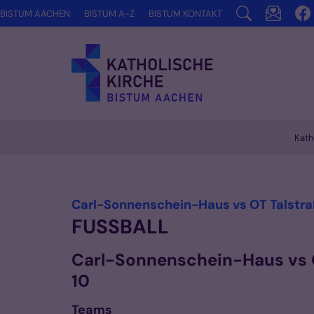
Zum Inhalt springen
BISTUM AACHEN
BISTUM A-Z
BISTUM KONTAKT
Kath
Vorlesen
Carl-Sonnenschein-Haus vs OT Talstr
FUSSBALL
Carl-Sonnenschein-Haus vs O
10
Teams