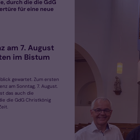
se, durch die die GdG
rtüre für eine neue
nz am 7. August
ßten im Bistum
blick gewartet. Zum ersten
lenz am Sonntag, 7. August.
st das auch die
die die GdG Christkönig
eit.