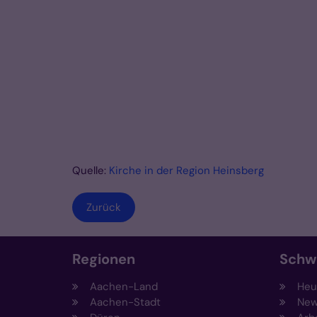
Quelle:
Kirche in der Region Heinsberg
Zurück
Regionen
Schw
Aachen-Land
Heut
Aachen-Stadt
New