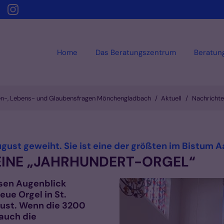
Home
Das Beratungszentrum
Beratun
ien-, Lebens- und Glaubensfragen Mönchengladbach
Aktuell
Nachricht
August geweiht. Sie ist eine der größten im Bistum 
: EINE „JAHRHUNDERT-ORGEL“
esen Augenblick
eue Orgel in St.
gust. Wenn die 3200
 auch die