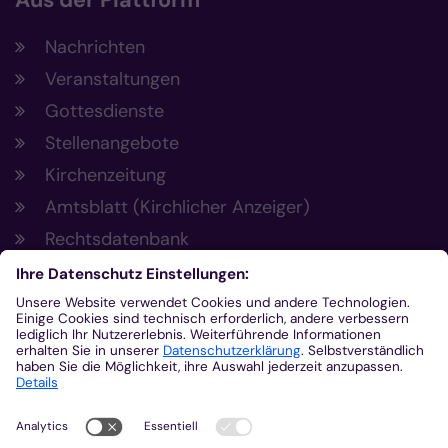
Aus der Plattform
Nachrichten
Veranstaltungen
Gottesdienste
Stellenangebote
Kirchenzeitung
Amtsblatt (Kirchlicher Anzeiger)
Rechtsdatenbank
Meldestelle gemäß Hinweisgeberschutzgesetz
Kontakt