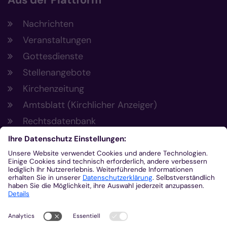
Aus der Plattform
Nachrichten
Veranstaltungen
Gottesdienste
Stellenangebote
Kirchenzeitung
Amtsblatt (Kirchlicher Anzeiger)
Rechtsdatenbank
Meldestelle gemäß Hinweisgeberschutzgesetz
Kontakt