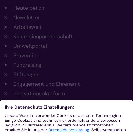
Heute bei dir
Newsletter
Arbeitswelt
Kolumbienpartnerschaft
Umweltportal
Prävention
Fundraising
Stiftungen
Engagement und Ehrenamt
Innovationsplattform
Aus der Plattform
Nachrichten
Veranstaltungen