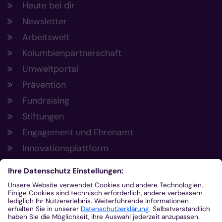
Heute bei dir
Newsletter
Arbeitswelt
Kolumbienpartnerschaft
Umweltportal
Prävention
Fundraising
Stiftungen
Engagement und Ehrenamt
Innovationsplattform
Aus der Plattform
Nachrichten
Veranstaltungen