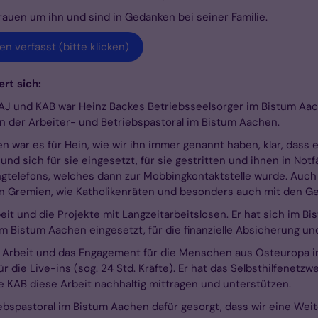
rauen um ihn und sind in Gedanken bei seiner Familie.
n verfasst (bitte klicken)
rt sich:
CAJ und KAB war Heinz Backes Betriebsseelsorger im Bistum Aach
 in der Arbeiter- und Betriebspastoral im Bistum Aachen.
 war es für Hein, wie wir ihn immer genannt haben, klar, dass 
 sich für sie eingesetzt, für sie gestritten und ihnen in Notfä
telefons, welches dann zur Mobbingkontaktstelle wurde. Auch h
n Gremien, wie Katholikenräten und besonders auch mit den G
eit und die Projekte mit Langzeitarbeitslosen. Er hat sich im B
 im Bistum Aachen eingesetzt, für die finanzielle Absicherung un
e Arbeit und das Engagement für die Menschen aus Osteuropa in
r die Live-ins (sog. 24 Std. Kräfte). Er hat das Selbsthilfenetz
e KAB diese Arbeit nachhaltig mittragen und unterstützen.
riebspastoral im Bistum Aachen dafür gesorgt, dass wir eine Weit