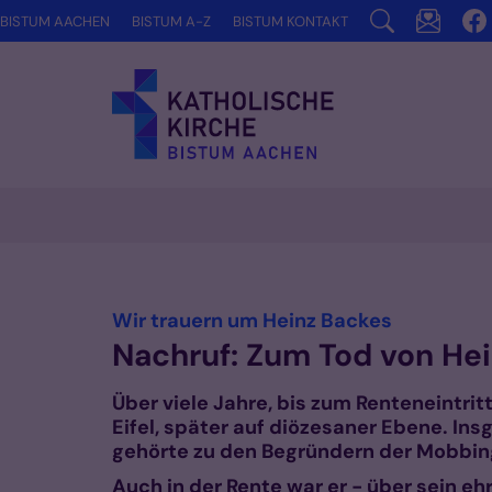
Zum Inhalt springen
BISTUM AACHEN
BISTUM A-Z
BISTUM KONTAKT
Vorlesen
:
Wir trauern um Heinz Backes
Nachruf: Zum Tod von He
Über viele Jahre, bis zum Renteneintrit
Eifel, später auf diözesaner Ebene. In
gehörte zu den Begründern der Mobbing
Auch in der Rente war er - über sein 