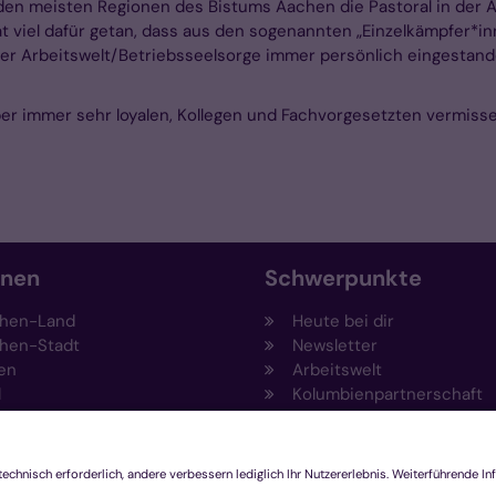
n den meisten Regionen des Bistums Aachen die Pastoral in der A
 viel dafür getan, dass aus den sogenannten „Einzelkämpfer*in
 der Arbeitswelt/Betriebsseelsorge immer persönlich eingestand
ber immer sehr loyalen, Kollegen und Fachvorgesetzten vermisse
onen
Schwerpunkte
hen-Land
Heute bei dir
hen-Stadt
Newsletter
en
Arbeitswelt
l
Kolumbienpartnerschaft
nsberg
Umweltportal
pen-Viersen
Prävention
feld
Fundraising
chengladbach
Stiftungen