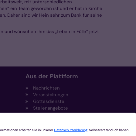
rbeitswelt, mit unterschiedlichen
nen“ ein Team geworden ist und er hat in Kirche
en. Daher sind wir Hein sehr zum Dank für seine
n und wünschen ihm das „Leben in Fülle“ jetzt
Aus der Plattform
Nachrichten
Veranstaltungen
Gottesdienste
Stellenangebote
Kirchenzeitung
Amtsblatt (Kirchlicher Anzeiger)
Rechtsdatenbank
Meldestelle gemäß