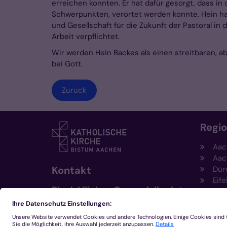
erreichen konnten. Er hat dafür gesorgt, dass i
Schwerpunkten, verortet werden konnte. Hein hat
und Gesellschaft für die Zukunft der Pastoral in
Arbeit verpflichtet.
Wir werden Hein Backes als einen streitbaren, a
bei Gott.
Zurück
Regi
Aac
Aac
Kontakt
Dür
Eife
Bischöfliches Generalvikariat
Hei
Aachen
Kem
Kre
+49 241 452-0
Mön
kommunikation@bistum-