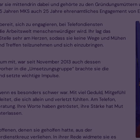
ar sie mittendrin dabei und gehörte zu den Gründungsmüttern 
25 Jahren MKS auch 25 Jahre ehrenamtliches Engagement von El
 bereit, sich zu engagieren, bei Telefondiensten
die Arbeitswelt menschenwürdiger wird. Ihr lag das
telle sehr am Herzen, sodass sie keine Wege und Mühen
nd Treffen teilzunehmen und sich einzubringen.
rium mit, war seit November 2013 auch dessen
vorher in die „Umsetzungsgruppe“ brachte sie die
nd setzte wichtige Impulse.
wenn es besonders schwer war. Mit viel Geduld, Mitgefühl
et, die sich allein und verletzt fühlten. Am Telefon,
atung. Ihre Worte haben getröstet, ihre Stärke hat Mut
nterlassen.
ffenen, denen sie geholfen hatte, aus der
ienstkreuz verliehen. In ihrer Rede widmete sie es