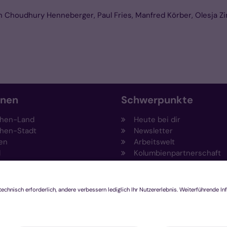
rin Choudhury Henneberger, Paul Fries, Manfred Körber, Olesja 
onen
Schwerpunkte
hen-Land
Heute bei dir
hen-Stadt
Newsletter
en
Arbeitswelt
l
Kolumbienpartnerschaft
nsberg
Umweltportal
pen-Viersen
Prävention
feld
Fundraising
chengladbach
Stiftungen
Engagement und Ehrenam
Innovationsplattform