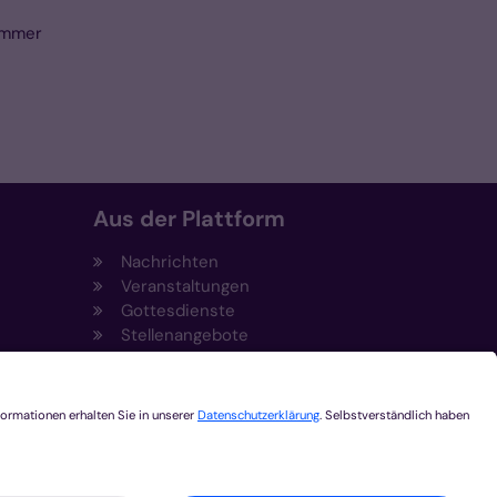
Zimmer
Aus der Plattform
Nachrichten
Veranstaltungen
Gottesdienste
Stellenangebote
Kirchenzeitung
Amtsblatt (Kirchlicher Anzeiger)
Rechtsdatenbank
Meldestelle gemäß
t
Hinweisgeberschutzgesetz