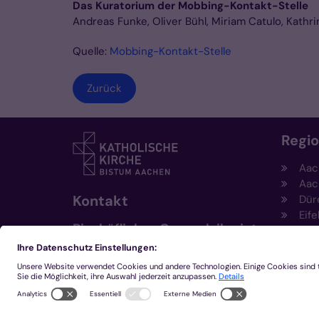
Das Kuratorium der Mobbing-Kontakt-Stelle
Andreas Funke, Oliver Bühl, Miriam Catulo, Kath
Quelle:
Mobbing-Kontakt-Stelle
Zurück
Regi
Aac
Aac
Kontakt
Dür
Eife
Bischöfliches Generalvikariat
Hei
Aachen
Kem
Kre
+49 241 452-0
Mön
kommunikation@bistum-
aachen.de
www.bistum-aachen.de