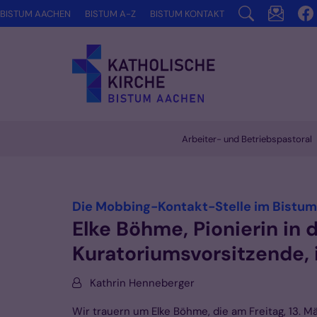
Zum Inhalt springen
BISTUM AACHEN
BISTUM A-Z
BISTUM KONTAKT
Arbeiter- und Betriebspastoral
Vorlesen
Die Mobbing-Kontakt-Stelle im Bistum
Elke Böhme, Pionierin in
Kuratoriumsvorsitzende, 
Von:
Kathrin Henneberger
Wir trauern um Elke Böhme, die am Freitag, 13. M