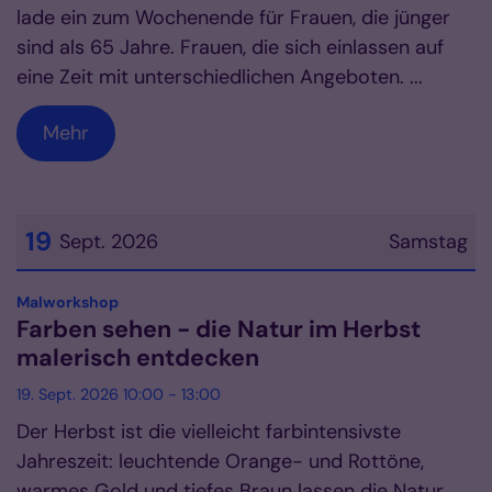
lade ein zum Wochenende für Frauen, die jünger
sind als 65 Jahre. Frauen, die sich einlassen auf
eine Zeit mit unterschiedlichen Angeboten. ...
Mehr
19
Sept. 2026
Samstag
Datum: 19. September 2026
:
Malworkshop
Farben sehen - die Natur im Herbst
malerisch entdecken
19. Sept. 2026 10:00 - 13:00
Der Herbst ist die vielleicht farbintensivste
Jahreszeit: leuchtende Orange- und Rottöne,
warmes Gold und tiefes Braun lassen die Natur