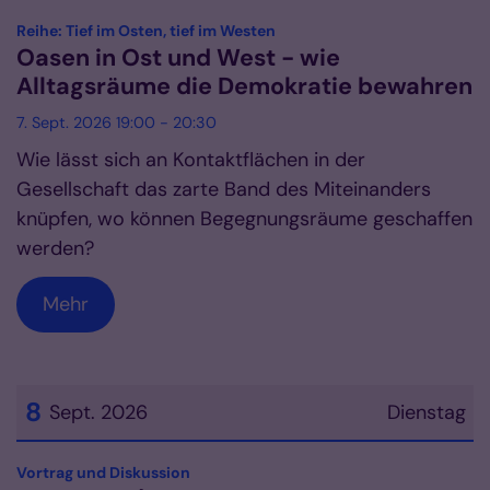
Datum: 7. September 2026
:
Reihe: Tief im Osten, tief im Westen
Oasen in Ost und West - wie
Alltagsräume die Demokratie bewahren
7. Sept. 2026 19:00 - 20:30
Wie lässt sich an Kontaktflächen in der
Gesellschaft das zarte Band des Miteinanders
knüpfen, wo können Begegnungsräume geschaffen
werden?
Mehr
8
Sept. 2026
Dienstag
Datum: 8. September 2026
:
Vortrag und Diskussion