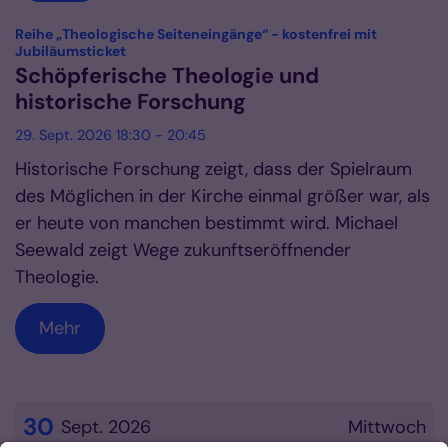
Reihe „Theologische Seiteneingänge“ - kostenfrei mit
:
Jubiläumsticket
Schöpferische Theologie und
historische Forschung
29. Sept. 2026 18:30 - 20:45
Historische Forschung zeigt, dass der Spielraum
des Möglichen in der Kirche einmal größer war, als
er heute von manchen bestimmt wird. Michael
Seewald zeigt Wege zukunftseröffnender
Theologie.
Mehr
30
Sept. 2026
Mittwoch