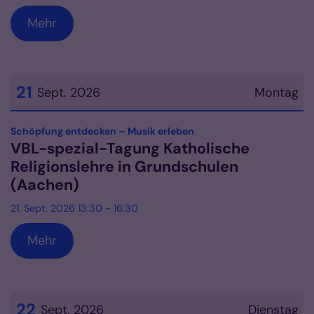
Mehr
21
Sept. 2026
Montag
Datum: 21. September 2026
:
Schöpfung entdecken – Musik erleben
VBL-spezial-Tagung Katholische
Religionslehre in Grundschulen
(Aachen)
21. Sept. 2026 13:30 - 16:30
Mehr
22
Sept. 2026
Dienstag