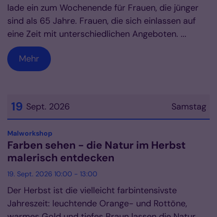
lade ein zum Wochenende für Frauen, die jünger
sind als 65 Jahre. Frauen, die sich einlassen auf
eine Zeit mit unterschiedlichen Angeboten. ...
Mehr
19
Sept. 2026
Samstag
Datum: 19. September 2026
:
Malworkshop
Farben sehen - die Natur im Herbst
malerisch entdecken
19. Sept. 2026 10:00 - 13:00
Der Herbst ist die vielleicht farbintensivste
Jahreszeit: leuchtende Orange- und Rottöne,
warmes Gold und tiefes Braun lassen die Natur