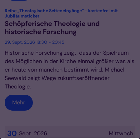
Reihe „Theologische Seiteneingänge“ - kostenfrei mit
:
Jubiläumsticket
Schöpferische Theologie und
historische Forschung
29. Sept. 2026 18:30 - 20:45
Historische Forschung zeigt, dass der Spielraum
des Möglichen in der Kirche einmal größer war, als
er heute von manchen bestimmt wird. Michael
Seewald zeigt Wege zukunftseröffnender
Theologie.
Mehr
30
Sept. 2026
Mittwoch