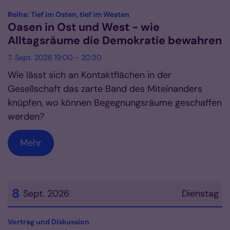
Datum: 7. September 2026
:
Reihe: Tief im Osten, tief im Westen
Oasen in Ost und West - wie
Alltagsräume die Demokratie bewahren
7. Sept. 2026 19:00 - 20:30
Wie lässt sich an Kontaktflächen in der
Gesellschaft das zarte Band des Miteinanders
knüpfen, wo können Begegnungsräume geschaffen
werden?
Mehr
8
Sept. 2026
Dienstag
Datum: 8. September 2026
:
Vortrag und Diskussion