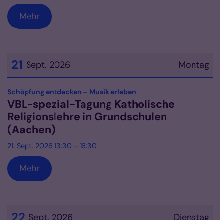
Mehr
21
Sept. 2026
Montag
Datum: 21. September 2026
:
Schöpfung entdecken – Musik erleben
VBL-spezial-Tagung Katholische
Religionslehre in Grundschulen
(Aachen)
21. Sept. 2026 13:30 - 16:30
Mehr
22
Sept. 2026
Dienstag