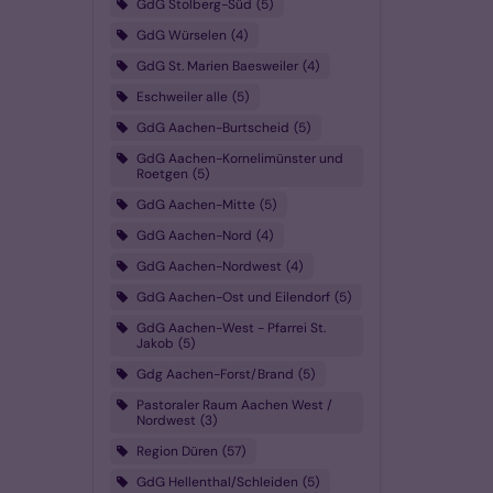
GdG Stolberg-Süd
5
GdG Würselen
4
GdG St. Marien Baesweiler
4
Eschweiler alle
5
GdG Aachen-Burtscheid
5
GdG Aachen-Kornelimünster und
Roetgen
5
GdG Aachen-Mitte
5
GdG Aachen-Nord
4
GdG Aachen-Nordwest
4
GdG Aachen-Ost und Eilendorf
5
GdG Aachen-West - Pfarrei St.
Jakob
5
Gdg Aachen-Forst/Brand
5
Pastoraler Raum Aachen West /
Nordwest
3
Region Düren
57
GdG Hellenthal/Schleiden
5