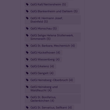
GdG Kall/Nettersheim
5
GdG Blankenheim und Dahlem
5
GdG Hl. Hermann Josef,
Steinfeld
5
GdG Monschau
5
GdG Selige Helena Stollenwerk,
Simmerath
5
GdG St. Barbara, Mechernich
4
GdG Hückelhoven
4
GdG Wassenberg
4
GdG Erkelenz
4
GdG Gangelt
4
GdG Heinsberg-Oberbruch
4
GdG Heinsberg und
Waldfeucht
4
GdG St. Bonifatius,
Geilenkirchen
4
GdG St. Servatius, Selfkant
4