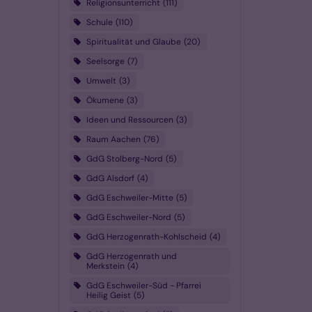
Religionsunterricht
111
Schule
110
Spiritualität und Glaube
20
Seelsorge
7
Umwelt
3
Ökumene
3
Ideen und Ressourcen
3
Raum Aachen
76
GdG Stolberg-Nord
5
GdG Alsdorf
4
GdG Eschweiler-Mitte
5
GdG Eschweiler-Nord
5
GdG Herzogenrath-Kohlscheid
4
GdG Herzogenrath und
Merkstein
4
GdG Eschweiler-Süd - Pfarrei
Heilig Geist
5