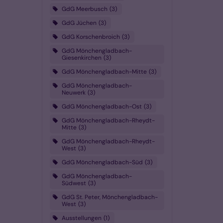
GdG Meerbusch
3
GdG Jüchen
3
GdG Korschenbroich
3
GdG Mönchengladbach-
Giesenkirchen
3
GdG Mönchengladbach-Mitte
3
GdG Mönchengladbach-
Neuwerk
3
GdG Mönchengladbach-Ost
3
GdG Mönchengladbach-Rheydt-
Mitte
3
GdG Mönchengladbach-Rheydt-
West
3
GdG Mönchengladbach-Süd
3
GdG Mönchengladbach-
Südwest
3
GdG St. Peter, Mönchengladbach-
West
3
Ausstellungen
1