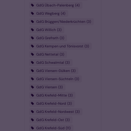
GdG Übach-Palenberg
4
GdG Wegberg
4
GdG Brüggen/Niederkrüchten
3
GdG Willich
3
GdG Grefrath
3
GdG Kempen und Tönisvorst
3
GdG Nettetal
3
GdG Schwalmtal
3
GdG Viersen-Dülken
3
GdG Viersen-Süchteln
3
GdG Viersen
3
GdG Krefeld-Mitte
3
GdG Krefeld-Nord
3
GdG Krefeld-Nordwest
3
GdG Krefeld-Ost
3
GdG Krefeld-Süd
11