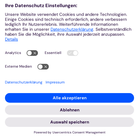
Initiativen und Vereine
9
Orden und Geistliche Gemeinschaften
4
Orte von Kirche
5
Pfarreien und GdG
7
Räte und Netzwerke
8
Beratung und Hilfe
12
Bildung und Erziehung
139
Ehrenamt
6
Flüchtlingsarbeit
5
Haltung zeigen - Demokratie verteidigen
4
Kindergarten
1
Kunst, Kultur, Musik
28
Medien
5