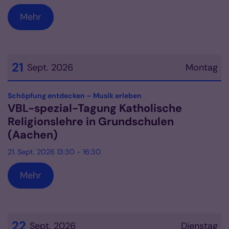
Mehr
21
Sept. 2026
Montag
Datum: 21. September 2026
:
Schöpfung entdecken – Musik erleben
VBL-spezial-Tagung Katholische
Religionslehre in Grundschulen
(Aachen)
21. Sept. 2026 13:30 - 16:30
Mehr
22
Sept. 2026
Dienstag