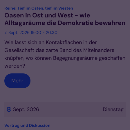
Datum: 7. September 2026
:
Reihe: Tief im Osten, tief im Westen
Oasen in Ost und West - wie
Alltagsräume die Demokratie bewahren
7. Sept. 2026 19:00 - 20:30
Wie lässt sich an Kontaktflächen in der
Gesellschaft das zarte Band des Miteinanders
knüpfen, wo können Begegnungsräume geschaffen
werden?
Mehr
8
Sept. 2026
Dienstag
Datum: 8. September 2026
:
Vortrag und Diskussion