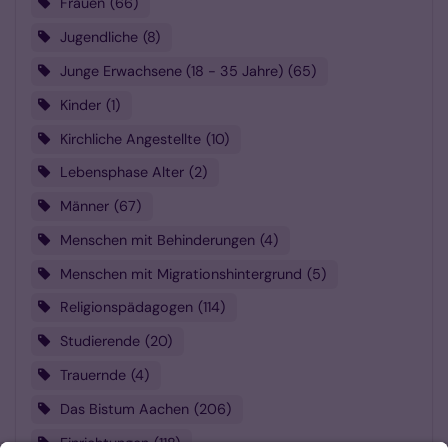
Frauen
66
Jugendliche
8
Junge Erwachsene (18 - 35 Jahre)
65
Kinder
1
Kirchliche Angestellte
10
Lebensphase Alter
2
Männer
67
Menschen mit Behinderungen
4
Menschen mit Migrationshintergrund
5
Religionspädagogen
114
Studierende
20
Trauernde
4
Das Bistum Aachen
206
Einrichtungen
118