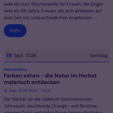
lade ein zum Wochenende für Frauen, die jünger
sind als 65 Jahre. Frauen, die sich einlassen auf
eine Zeit mit unterschiedlichen Angeboten. ...
Mehr
19
Sept. 2026
Samstag
Datum: 19. September 2026
:
Malworkshop
Farben sehen - die Natur im Herbst
malerisch entdecken
19. Sept. 2026 10:00 - 13:00
Der Herbst ist die vielleicht farbintensivste
Jahreszeit: leuchtende Orange- und Rottöne,
warmes Gold und tiefes Braun lassen die Natur