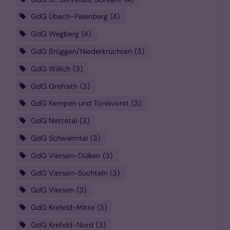
GdG Übach-Palenberg
4
GdG Wegberg
4
GdG Brüggen/Niederkrüchten
3
GdG Willich
3
GdG Grefrath
3
GdG Kempen und Tönisvorst
3
GdG Nettetal
3
GdG Schwalmtal
3
GdG Viersen-Dülken
3
GdG Viersen-Süchteln
3
GdG Viersen
3
GdG Krefeld-Mitte
3
GdG Krefeld-Nord
3