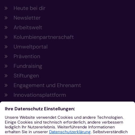
Heute bei dir
Newsletter
Arbeitswelt
Kolumbienpartnerschaft
Umweltportal
Prävention
Fundraising
Stiftungen
Engagement und Ehrenamt
Innovationsplattform
Aus der Plattform
Nachrichten
Veranstaltungen