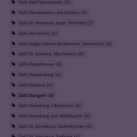
GdG Kall/Nettersheim
5
GdG Blankenheim und Dahlem
5
GdG Hl. Hermann Josef, Steinfeld
5
GdG Monschau
5
GdG Selige Helena Stollenwerk, Simmerath
5
GdG St. Barbara, Mechernich
4
GdG Hückelhoven
4
GdG Wassenberg
4
GdG Erkelenz
4
GdG Gangelt
4
GdG Heinsberg-Oberbruch
4
GdG Heinsberg und Waldfeucht
4
GdG St. Bonifatius, Geilenkirchen
4
GdG St. Servatius, Selfkant
4