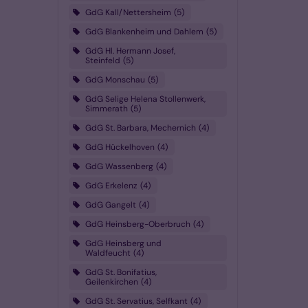
GdG Kall/Nettersheim
5
GdG Blankenheim und Dahlem
5
GdG Hl. Hermann Josef,
Steinfeld
5
GdG Monschau
5
GdG Selige Helena Stollenwerk,
Simmerath
5
GdG St. Barbara, Mechernich
4
GdG Hückelhoven
4
GdG Wassenberg
4
GdG Erkelenz
4
GdG Gangelt
4
GdG Heinsberg-Oberbruch
4
GdG Heinsberg und
Waldfeucht
4
GdG St. Bonifatius,
Geilenkirchen
4
GdG St. Servatius, Selfkant
4