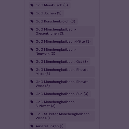
GdG Meerbusch
3
GdG Jüchen
3
GdG Korschenbroich
3
GdG Mönchengladbach-
Giesenkirchen
3
GdG Mönchengladbach-Mitte
3
GdG Mönchengladbach-
Neuwerk
3
GdG Mönchengladbach-Ost
3
GdG Mönchengladbach-Rheydt-
Mitte
3
GdG Mönchengladbach-Rheydt-
West
3
GdG Mönchengladbach-Süd
3
GdG Mönchengladbach-
Südwest
3
GdG St. Peter, Mönchengladbach-
West
3
Ausstellungen
1