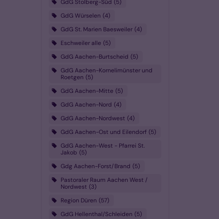
GdG Stolberg-Süd
5
GdG Würselen
4
GdG St. Marien Baesweiler
4
Eschweiler alle
5
GdG Aachen-Burtscheid
5
GdG Aachen-Kornelimünster und
Roetgen
5
GdG Aachen-Mitte
5
GdG Aachen-Nord
4
GdG Aachen-Nordwest
4
GdG Aachen-Ost und Eilendorf
5
GdG Aachen-West - Pfarrei St.
Jakob
5
Gdg Aachen-Forst/Brand
5
Pastoraler Raum Aachen West /
Nordwest
3
Region Düren
57
GdG Hellenthal/Schleiden
5