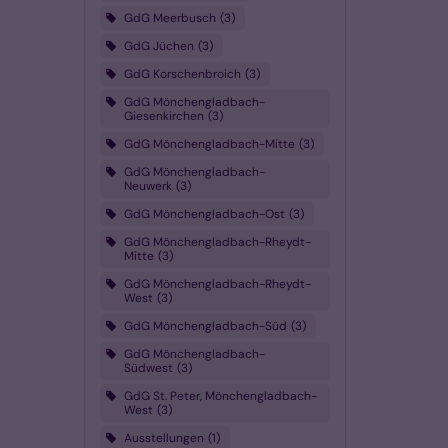
GdG Meerbusch
3
GdG Jüchen
3
GdG Korschenbroich
3
GdG Mönchengladbach-
Giesenkirchen
3
GdG Mönchengladbach-Mitte
3
GdG Mönchengladbach-
Neuwerk
3
GdG Mönchengladbach-Ost
3
GdG Mönchengladbach-Rheydt-
Mitte
3
GdG Mönchengladbach-Rheydt-
West
3
GdG Mönchengladbach-Süd
3
GdG Mönchengladbach-
Südwest
3
GdG St. Peter, Mönchengladbach-
West
3
Ausstellungen
1