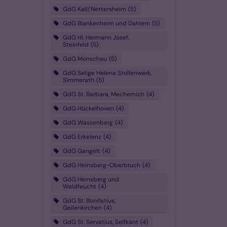
GdG Kall/Nettersheim
5
GdG Blankenheim und Dahlem
5
GdG Hl. Hermann Josef,
Steinfeld
5
GdG Monschau
5
GdG Selige Helena Stollenwerk,
Simmerath
5
GdG St. Barbara, Mechernich
4
GdG Hückelhoven
4
GdG Wassenberg
4
GdG Erkelenz
4
GdG Gangelt
4
GdG Heinsberg-Oberbruch
4
GdG Heinsberg und
Waldfeucht
4
GdG St. Bonifatius,
Geilenkirchen
4
GdG St. Servatius, Selfkant
4