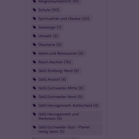
Religionsunterricht
111
Schule
110
Spiritualität und Glaube
20
Seelsorge
7
Umwelt
3
Ökumene
3
Ideen und Ressourcen
3
Raum Aachen
76
GdG Stolberg-Nord
5
GdG Alsdorf
4
GdG Eschweiler-Mitte
5
GdG Eschweiler-Nord
5
GdG Herzogenrath-Kohlscheid
4
GdG Herzogenrath und
Merkstein
4
GdG Eschweiler-Süd - Pfarrei
Heilig Geist
5