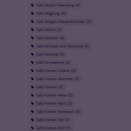
GdG Übach-Palenberg
4
GdG Wegberg
4
GdG Brüggen/Niederkrüchten
3
GdG Willich
3
GdG Grefrath
3
GdG Kempen und Tönisvorst
3
GdG Nettetal
3
GdG Schwalmtal
3
GdG Viersen-Dülken
3
GdG Viersen-Süchteln
3
GdG Viersen
3
GdG Krefeld-Mitte
3
GdG Krefeld-Nord
3
GdG Krefeld-Nordwest
3
GdG Krefeld-Ost
3
GdG Krefeld-Süd
11