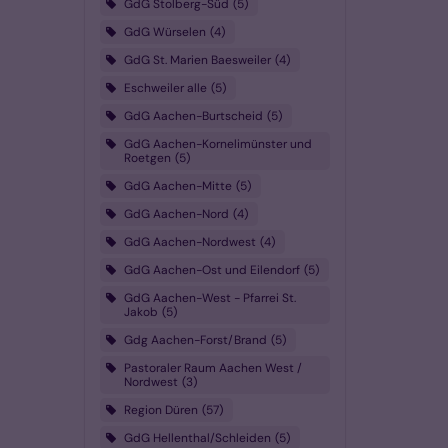
GdG Stolberg-Süd
5
GdG Würselen
4
GdG St. Marien Baesweiler
4
Eschweiler alle
5
GdG Aachen-Burtscheid
5
GdG Aachen-Kornelimünster und
Roetgen
5
GdG Aachen-Mitte
5
GdG Aachen-Nord
4
GdG Aachen-Nordwest
4
GdG Aachen-Ost und Eilendorf
5
GdG Aachen-West - Pfarrei St.
Jakob
5
Gdg Aachen-Forst/Brand
5
Pastoraler Raum Aachen West /
Nordwest
3
Region Düren
57
GdG Hellenthal/Schleiden
5