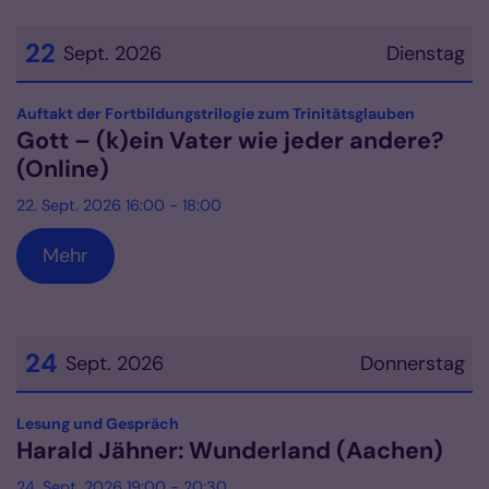
22
Sept. 2026
Dienstag
Datum: 22. September 2026
:
Auftakt der Fortbildungstrilogie zum Trinitätsglauben
Gott – (k)ein Vater wie jeder andere?
(Online)
22. Sept. 2026 16:00 - 18:00
Mehr
24
Sept. 2026
Donnerstag
Datum: 24. September 2026
:
Lesung und Gespräch
Harald Jähner: Wunderland (Aachen)
24. Sept. 2026 19:00 - 20:30