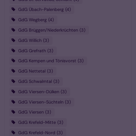
GdG Übach-Palenberg
4
GdG Wegberg
4
GdG Brüggen/Niederkrüchten
3
GdG Willich
3
GdG Grefrath
3
GdG Kempen und Tönisvorst
3
GdG Nettetal
3
GdG Schwalmtal
3
GdG Viersen-Dülken
3
GdG Viersen-Süchteln
3
GdG Viersen
3
GdG Krefeld-Mitte
3
GdG Krefeld-Nord
3