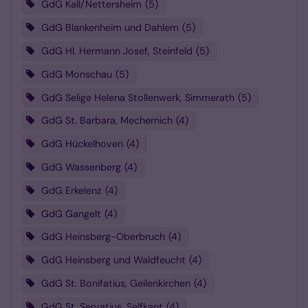
GdG Kall/Nettersheim
5
GdG Blankenheim und Dahlem
5
GdG Hl. Hermann Josef, Steinfeld
5
GdG Monschau
5
GdG Selige Helena Stollenwerk, Simmerath
5
GdG St. Barbara, Mechernich
4
GdG Hückelhoven
4
GdG Wassenberg
4
GdG Erkelenz
4
GdG Gangelt
4
GdG Heinsberg-Oberbruch
4
GdG Heinsberg und Waldfeucht
4
GdG St. Bonifatius, Geilenkirchen
4
GdG St. Servatius, Selfkant
4