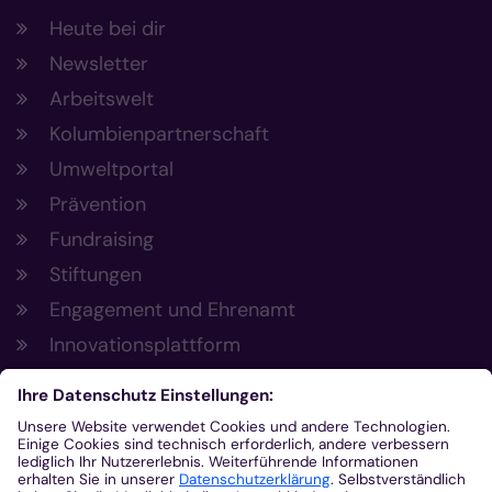
Heute bei dir
Newsletter
Arbeitswelt
Kolumbienpartnerschaft
Umweltportal
Prävention
Fundraising
Stiftungen
Engagement und Ehrenamt
Innovationsplattform
Aus der Plattform
Nachrichten
Veranstaltungen