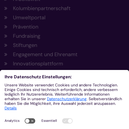
Kolumbienpartnerschaft
Umweltportal
Prävention
Fundraising
Stiftungen
Engagement und Ehrenamt
Innovationsplattform
Aus der Plattform
Nachrichten
Veranstaltungen
Gottesdienste
Stellenangebote