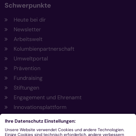
Schwerpunkte
Heute bei dir
Newsletter
Arbeitswelt
Kolumbienpartnerschaft
Umweltportal
Prävention
Fundraising
Stiftungen
Engagement und Ehrenamt
Innovationsplattform
Aus der Plattform