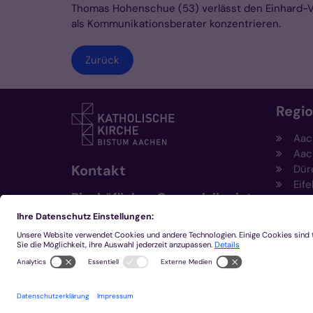
Thomas Hohenschue (53) verlässt den Einhard-Verl
als Kommunikationsberater konzentrieren.
Zurück
Regi
Aac
Aac
Kontakt
Dür
Eife
Bischöfliches Generalvikariat
Hei
Aachen
Kem
Kre
+49 241 452-0
Mön
kommunikation@bistum-
aachen.de
www.bistum-aachen.de