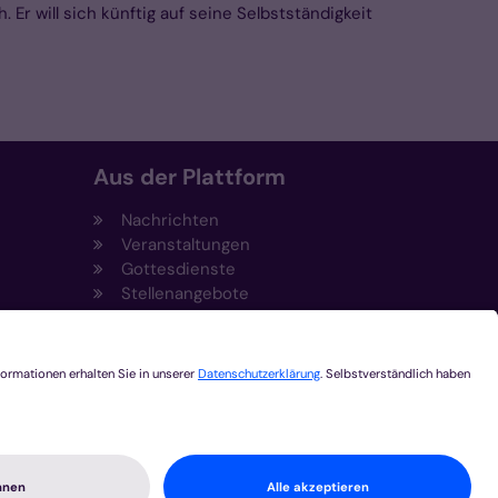
r will sich künftig auf seine Selbstständigkeit
Aus der Plattform
Nachrichten
Veranstaltungen
Gottesdienste
Stellenangebote
Kirchenzeitung
Amtsblatt (Kirchlicher Anzeiger)
Rechtsdatenbank
Meldestelle gemäß
t
Hinweisgeberschutzgesetz