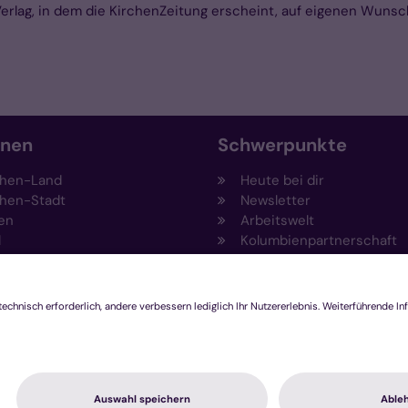
ag, in dem die KirchenZeitung erscheint, auf eigenen Wunsch. E
onen
Schwerpunkte
hen-Land
Heute bei dir
hen-Stadt
Newsletter
en
Arbeitswelt
l
Kolumbienpartnerschaft
nsberg
Umweltportal
pen-Viersen
Prävention
feld
Fundraising
chengladbach
Stiftungen
Engagement und Ehrenam
Innovationsplattform