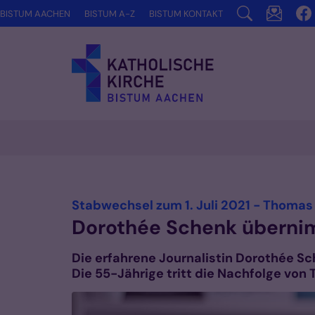
Zum Inhalt springen
BISTUM AACHEN
BISTUM A-Z
BISTUM KONTAKT
Vorlesen
Stabwechsel zum 1. Juli 2021 - Thomas
Dorothée Schenk übernim
Die erfahrene Journalistin Dorothée S
Die 55-Jährige tritt die Nachfolge vo