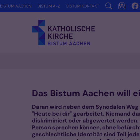
Zum Inhalt springen
BISTUM AACHEN
BISTUM A-Z
BISTUM KONTAKT
Vorlesen
Das Bistum Aachen will ei
Daran wird neben dem Synodalen Weg 
"Heute bei dir" gearbeitet. Niemand da
diskriminiert oder abgewertet werden. J
Person sprechen können, ohne befürcht
geschlechtliche Identität sind Teil jed