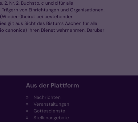
2, Nr. 2, Buchstb. c und d für alle
n Trägern von Einrichtungen und Organisationen.
en (Wieder-)heirat bei bestehender
es gilt aus Sicht des Bistums Aachen für alle
ssio canonica) ihren Dienst wahrnehmen. Darüber
Aus der Plattform
Nachrichten
Veranstaltungen
Gottesdienste
Stellenangebote
Kirchenzeitung
Amtsblatt (Kirchlicher Anzeiger)