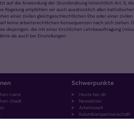
zt auf die Anwendung der Grundordnung hinsichtlich Art. 5, Abs. 
ese Regelung empfehlen wir auch ausdrücklich allen katholische
gehen einer zivilen gleichgeschlechtlichen Ehe oder einer zivil
arf keine arbeitsrechtlichen Konsequenzen nach sich ziehen. Di
wie diejenigen, die mit einer kirchlichen Lehrbeauftragung (mi
ltnis als auch bei Einstellungen.
onen
Schwerpunkte
hen-Land
Heute bei dir
hen-Stadt
Newsletter
en
Arbeitswelt
l
Kolumbienpartnerschaft
nsberg
Umweltportal
pen-Viersen
Prävention