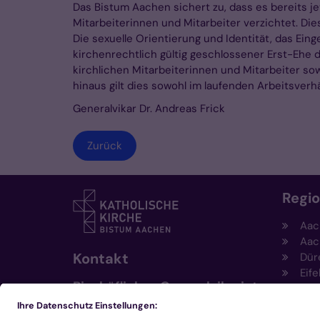
Das Bistum Aachen sichert zu, dass es bereits jet
Mitarbeiterinnen und Mitarbeiter verzichtet. Di
Die sexuelle Orientierung und Identität, das Ein
kirchenrechtlich gültig geschlossener Erst-Ehe d
kirchlichen Mitarbeiterinnen und Mitarbeiter so
hinaus gilt dies sowohl im laufenden Arbeitsverhä
Generalvikar Dr. Andreas Frick
Zurück
Regi
Aac
Aac
Kontakt
Dür
Eife
Bischöfliches Generalvikariat
Hei
Aachen
Kem