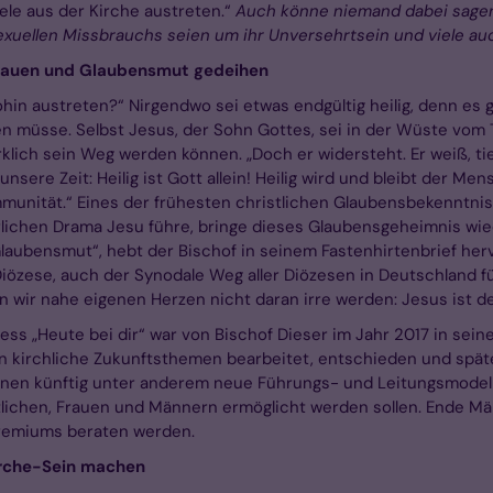
ele aus der Kirche austreten.“
Auch könne niemand dabei sagen
sexuellen Missbrauchs seien um ihr Unversehrtsein und viele a
trauen und Glaubensmut gedeihen
ohin austreten?“ Nirgendwo sei etwas endgültig heilig, denn e
n müsse. Selbst Jesus, der Sohn Gottes, sei in der Wüste vom 
h sein Weg werden können. „Doch er widersteht. Er weiß, tiefer a
 unsere Zeit: Heilig ist Gott allein! Heilig wird und bleibt der M
munität.“ Eines der frühesten christlichen Glaubensbekenntnisse 
erlichen Drama Jesu führe, bringe dieses Glaubensgeheimnis wi
aubensmut“, hebt der Bischof in seinem Fastenhirtenbrief her
Diözese, auch der Synodale Weg aller Diözesen in Deutschland 
 wir nahe eigenen Herzen nicht daran irre werden: Jesus ist de
 „Heute bei dir“ war von Bischof Dieser im Jahr 2017 in seine
 kirchliche Zukunftsthemen bearbeitet, entschieden und späte
enen künftig unter anderem neue Führungs- und Leitungsmodell
ichen, Frauen und Männern ermöglicht werden sollen. Ende Mär
 Gremiums beraten werden.
irche-Sein machen