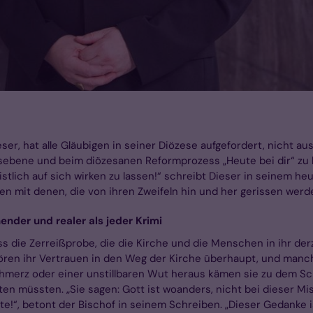
ser, hat alle Gläubigen in seiner Diözese aufgefordert, nicht a
bene und beim diözesanen Reformprozess „Heute bei dir“ zu ha
tlich auf sich wirken zu lassen!“ schreibt Dieser in seinem heu
en mit denen, die von ihren Zweifeln hin und her gerissen werd
nder und realer als jeder Krimi
ass die Zerreißprobe, die die Kirche und die Menschen in ihr 
verlören ihr Vertrauen in den Weg der Kirche überhaupt, und ma
merz oder einer unstillbaren Wut heraus kämen sie zu dem Schl
en müssten. „Sie sagen: Gott ist woanders, nicht bei dieser 
!“, betont der Bischof in seinem Schreiben. „Dieser Gedanke i