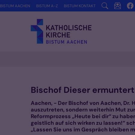
Zum Inhalt springen
BISTUM AACHEN
BISTUM A-Z
BISTUM KONTAKT
Vorlesen
Bischof Dieser ermuntert
Aachen, - Der Bischof von Aachen, Dr. H
auszutreten, sondern weiterhin Mut z
Reformprozess „Heute bei dir“ zu haben
geistlich auf sich wirken zu lassen!“ s
„Lassen Sie uns im Gespräch bleiben mi