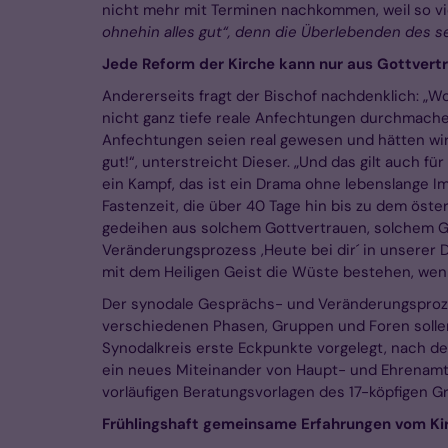
nicht mehr mit Terminen nachkommen, weil so vi
ohnehin alles gut“, denn die Überlebenden des 
Jede Reform der Kirche kann nur aus Gottver
Andererseits fragt der Bischof nachdenklich: „W
nicht ganz tiefe reale Anfechtungen durchmache
Anfechtungen seien real gewesen und hätten wirklic
gut!“, unterstreicht Dieser. „Und das gilt auch für
ein Kampf, das ist ein Drama ohne lebenslange Im
Fastenzeit, die über 40 Tage hin bis zu dem öst
gedeihen aus solchem Gottvertrauen, solchem Gl
Veränderungsprozess ,Heute bei dir´ in unserer 
mit dem Heiligen Geist die Wüste bestehen, wenn
Der synodale Gesprächs- und Veränderungsprozess
verschiedenen Phasen, Gruppen und Foren sollen
Synodalkreis erste Eckpunkte vorgelegt, nach d
ein neues Miteinander von Haupt- und Ehrenamtl
vorläufigen Beratungsvorlagen des 17-köpfigen
Frühlingshaft gemeinsame Erfahrungen vom K