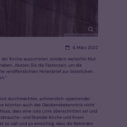
© Bistum Aachen / Carl Brunn
Datum:
6. März 2022
us der Kirche auszutreten, sondern weiterhin Mut
ben. „Nutzen Sie die Fastenzeit, um die
te veröffentlichten Hirtenbrief zur österlichen
en.“
derzeit durchmachten, schmerzlich-spannender
nche könnten auch das Glaubensbekenntnis nicht
uss, dass eine rote Linie überschritten sei und
Missbrauchs- und Skandal-Kirche und ihrem
st so nah und so einsichtig, dass die Behörden