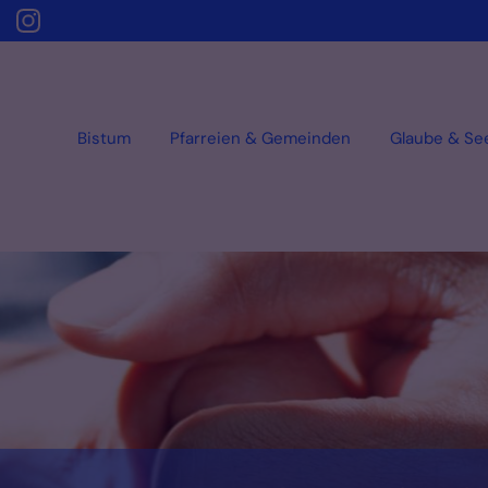
Bistum
Pfarreien & Gemeinden
Glaube & Se