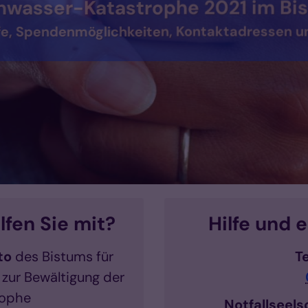
sser-Katastrophe 2021 im Bist
 Spendenmöglichkeiten, Kontaktadressen und B
lfen Sie mit?
Hilfe und 
to
des Bistums für
T
 zur Bewältigung der
rophe
Notfallseel