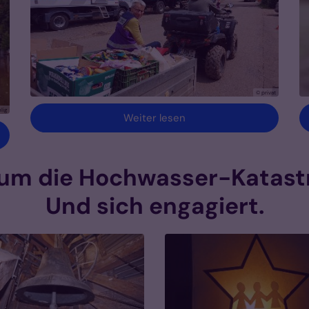
© privat
lig
Weiter lesen
tum die Hochwasser-Katastr
Und sich engagiert.