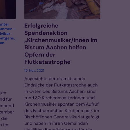
unter
Erfolgreiche
ammen -
Spendenaktion
lvikar
entgens,
„Kirchenmusiker/innen im
tum
Bistum Aachen helfen
Opfern der
Flutkatastrophe
15. Nov. 2021
Angesichts der dramatischen
Eindrücke der Flutkatastrophe auch
in Orten des Bistums Aachen, sind
tum
rund 30 Kirchenmusikerinnen und
nd für
Kirchenmusiker spontan dem Aufruf
ginnend
des Fachbereiches Kirchenmusik im
ezember
Bischöflichen Generalvikariat gefolgt
 die
und haben in ihren Gemeinden
n im
vielfältige Benefizkonzerte für die