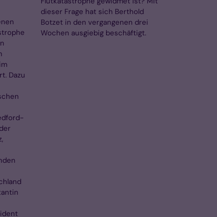
Flutkatastrophe gewidmet ist? Mit
dieser Frage hat sich Berthold
enen
Botzet in den vergangenen drei
strophe
Wochen ausgiebig beschäftigt.
en
n
im
t. Dazu
ischen
edford-
der
,
nden
schland
tantin
ident