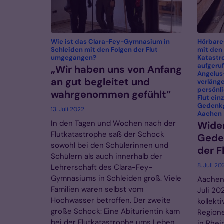
Wie ist das Clara-Fey-Gymnasium in
Hörbare
Schleiden mit den Folgen der Flut
mit den
:
umgegangen?
Katastr
aufgeruf
„Wir haben uns von Anfang
Angelus
an gut begleitet und
verläng
persönli
wahrgenommen gefühlt“
Flut ein
Gedenkg
13. Juli 2022
:
Aachen
In den Tagen und Wochen nach der
Wider
Flutkatastrophe saß der Schock
Gede
sowohl bei den Schülerinnen und
der F
Schülern als auch innerhalb der
8. Juli 20
Lehrerschaft des Clara-Fey-
Gymnasiums in Schleiden groß. Viele
Aachen,
Familien waren selbst vom
Juli 20
Hochwasser betroffen. Der zweite
kollekt
große Schock: Eine Abiturientin kam
Region
bei der Flutkatastrophe ums Leben.
in Rhei