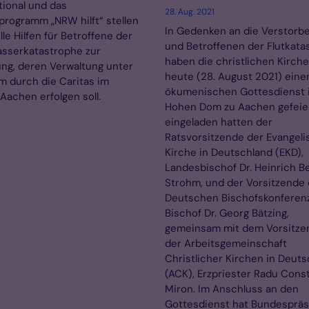
tional und das
28. Aug. 2021
rogramm „NRW hilft“ stellen
In Gedenken an die Verstorb
lle Hilfen für Betroffene der
und Betroffenen der Flutkata
sserkatastrophe zur
haben die christlichen Kirch
ng, deren Verwaltung unter
heute (28. August 2021) eine
 durch die Caritas im
ökumenischen Gottesdienst 
Aachen erfolgen soll.
Hohen Dom zu Aachen gefeier
eingeladen hatten der
Ratsvorsitzende der Evangel
Kirche in Deutschland (EKD),
Landesbischof Dr. Heinrich B
Strohm, und der Vorsitzende 
Deutschen Bischofskonferenz
Bischof Dr. Georg Bätzing,
gemeinsam mit dem Vorsitze
der Arbeitsgemeinschaft
Christlicher Kirchen in Deut
(ACK), Erzpriester Radu Cons
Miron. Im Anschluss an den
Gottesdienst hat Bundespräs