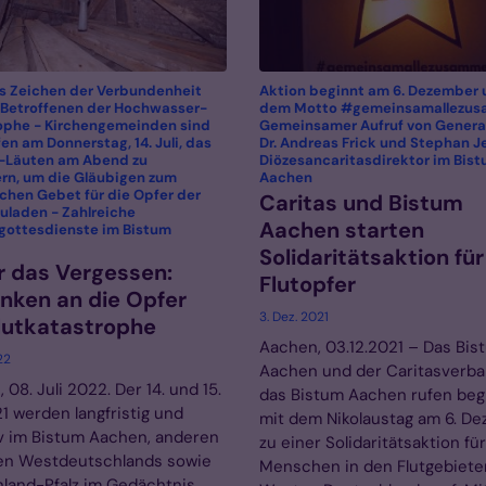
s Zeichen der Verbundenheit
Aktion beginnt am 6. Dezember 
 Betroffenen der Hochwasser-
dem Motto #gemeinsamallezus
ophe - Kirchengemeinden sind
Gemeinsamer Aufruf von Genera
en am Donnerstag, 14. Juli, das
Dr. Andreas Frick und Stephan J
-Läuten am Abend zu
Diözesancaritasdirektor im Bis
:
ern, um die Gläubigen zum
Aachen
chen Gebet für die Opfer der
Caritas und Bistum
zuladen - Zahlreiche
Aachen starten
ottesdienste im Bistum
Solidaritätsaktion für
 das Vergessen:
Flutopfer
nken an die Opfer
3. Dez. 2021
lutkatastrophe
Aachen, 03.12.2021 – Das Bis
22
Aachen und der Caritasverba
 08. Juli 2022. Der 14. und 15.
das Bistum Aachen rufen be
21 werden langfristig und
mit dem Nikolaustag am 6. D
iv im Bistum Aachen, anderen
zu einer Solidaritätsaktion für
en Westdeutschlands sowie
Menschen in den Flutgebiete
nland-Pfalz im Gedächtnis