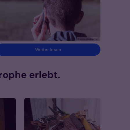
© www.pixabay.com
Weiter lesen
ophe erlebt.