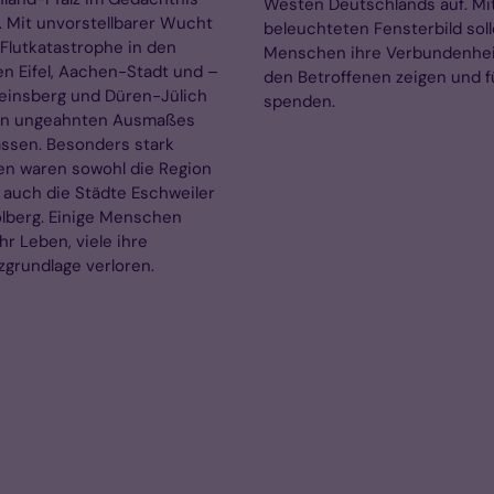
Westen Deutschlands auf. Mi
. Mit unvorstellbarer Wucht
beleuchteten Fensterbild sol
 Flutkatastrophe in den
Menschen ihre Verbundenhei
n Eifel, Aachen-Stadt und –
den Betroffenen zeigen und f
einsberg und Düren-Jülich
spenden.
n ungeahnten Ausmaßes
assen. Besonders stark
en waren sowohl die Region
ls auch die Städte Eschweiler
lberg. Einige Menschen
hr Leben, viele ihre
zgrundlage verloren.