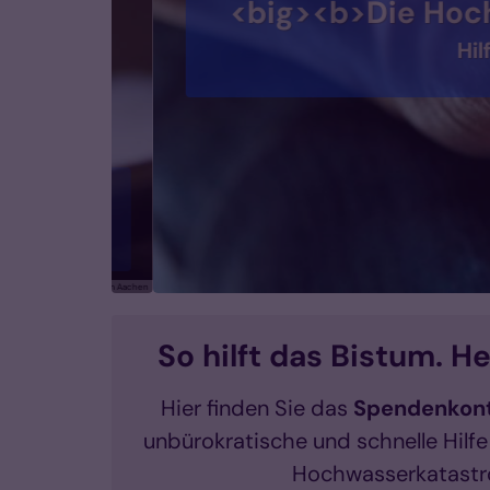
<big><b>Die Hochwa
Hilfe,
© Bistum Aachen
So hilft das Bistum. He
Hier finden Sie das
Spendenkon
unbürokratische und schnelle Hilfe
Hochwasserkatast