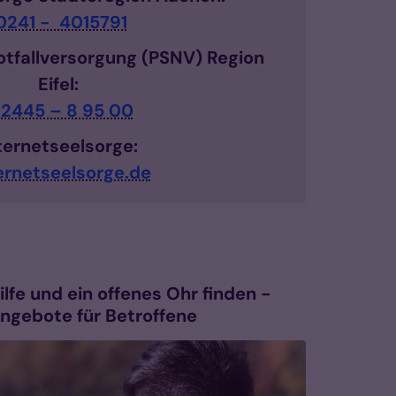
0241 - 4015791
otfallversorgung (PSNV) Region
Eifel:
2445 – 8 95 00
ternetseelsorge:
ernetseelsorge.de
ilfe und ein offenes Ohr finden -
ngebote für Betroffene