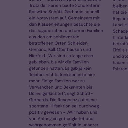
Trotz der Ferien baute Schulleiterin
bleiben
Roswitha Schütt-Gerhards schnell
hat die
ein Notsystem auf. Gemeinsam mit
Regione
den Klassenleitungen besuchte sie
Land, H
die Jugendlichen und deren Familien
Schäde
aus den am schlimmsten
hinterl
betroffenen Orten Schleiden,
betroff
Gemünd, Kall, Oberhausen und
Eifel a
Nierfeld. „Wir sind so lange dran
und Sto
geblieben, bis wir die Familien
haben i
gefunden hatten. Es gab ja kein
Existen
Telefon, nichts funktionierte hier
mehr. Einige Familien war zu
Verwandten und Bekannten bis
Düren geflüchtet“, sagt Schütt-
Gerhards. Die Resonanz auf diese
spontane Hilfsaktion sei durchweg
positiv gewesen - „Wir haben uns
von Anfang an gut begleitet und
wahrgenommen gefühlt in unserer