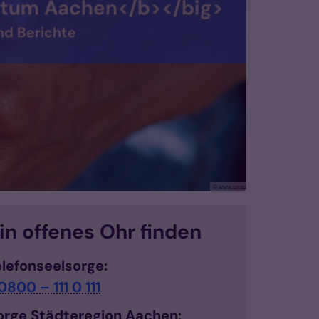
um Aachen</b></big>
erichte
© www.unsplash.com
ein offenes Ohr finden
elefonseelsorge:
0800 – 111 0 111
sorge Städteregion Aachen: