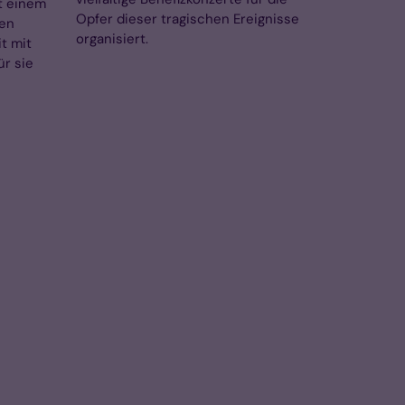
t einem
Opfer dieser tragischen Ereignisse
len
organisiert.
t mit
ür sie