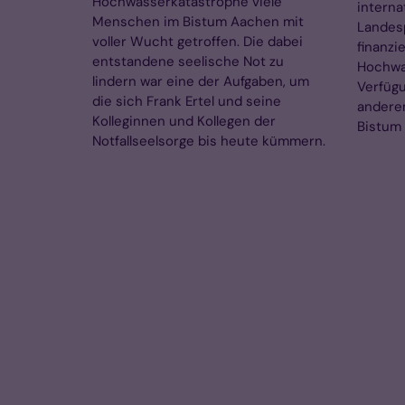
Hochwasserkatastrophe viele
interna
Menschen im Bistum Aachen mit
Landesp
voller Wucht getroffen. Die dabei
finanzie
entstandene seelische Not zu
Hochwa
lindern war eine der Aufgaben, um
Verfügu
die sich Frank Ertel und seine
anderem
Kolleginnen und Kollegen der
Bistum 
Notfallseelsorge bis heute kümmern.