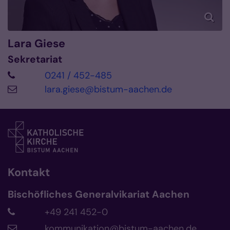
Lara
Giese
Sekretariat
0241 / 452-485
lara.giese@bistum-aachen.de
Kontakt
Bischöfliches Generalvikariat Aachen
+49 241 452-0
kommunikation@bistum-aachen.de