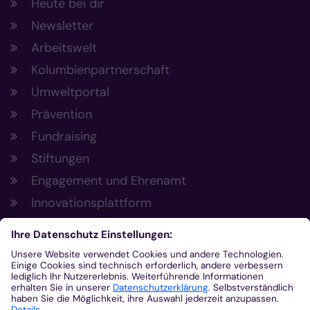
Heute bei dir
Newsletter
Arbeitswelt
Kolumbienpartnerschaft
Umweltportal
Prävention
Fundraising
Stiftungen
Engagement und Ehrenamt
Innovationsplattform
Aus der Plattform
Nachrichten
Veranstaltungen