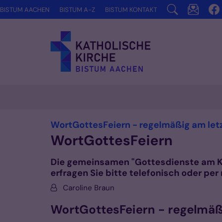
Zum Inhalt springen
BISTUM AACHEN
BISTUM A-Z
BISTUM KONTAKT
WortGottesFeiern - regelmäßig am le
WortGottesFeiern
Die gemeinsamen "Gottesdienste am Kü
erfragen Sie bitte telefonisch oder per 
Von:
Caroline Braun
WortGottesFeiern - regelmäß