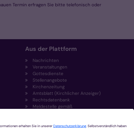
uen Termin erfragen Sie bitte telefonisch oder
Aus der Plattform
Nachrichten
Veranstaltungen
Gottesdienste
Stellenangebote
Kirchenzeitung
Amtsblatt (Kirchlicher Anzeiger)
Rechtsdatenbank
Meldestelle gemäß
t
Hinweisgeberschutzgesetz