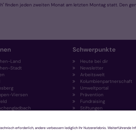
 finden jeden zweiten Monat am letzten Montag statt. Den gena
onen
Schwerpunkte
hen-Land
Heute bei dir
hen-Stadt
Newsletter
en
Arbeitswelt
l
Kolumbienpartnerschaft
nsberg
Umweltportal
pen-Viersen
Prävention
feld
Fundraising
chengladbach
Stiftungen
Engagement und Ehrenam
Innovationsplattform