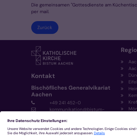
Die gemeinsamen "Gottesdienste am Küchentisch"
per mail.
Zurück
Regi
Aac
Aac
Kontakt
Dür
Eife
Bischöfliches Generalvikariat
Hei
Aachen
Kem
Kre
+49 241 452-0
Mön
kommunikation@bistum-
aachen.de
www.bistum-aachen.de