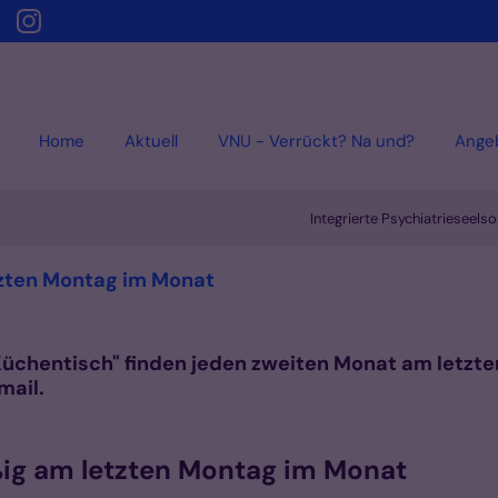
Home
Aktuell
VNU - Verrückt? Na und?
Ange
Integrierte Psychiatrieseels
:
tzten Montag im Monat
chentisch" finden jeden zweiten Monat am letzte
mail.
ig am letzten Montag im Monat