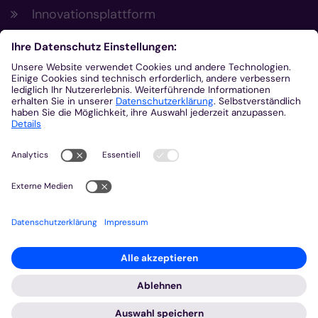
Innovationsplattform
Aus der Plattform
Nachrichten
Veranstaltungen
Gottesdienste
Stellenangebote
Kirchenzeitung
Amtsblatt (Kirchlicher Anzeiger)
Rechtsdatenbank
Meldestelle gemäß Hinweisgeberschutzgesetz
2026 © Bistum Aachen
Impressum