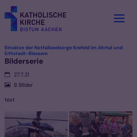
Zum Inhalt springen
Einsätze der Notfallseelsorge Krefeld im Ahrtal und
:
Erftstadt-Blessem
Bilderserie
Datum:
27.7.21
8 Bilder
text