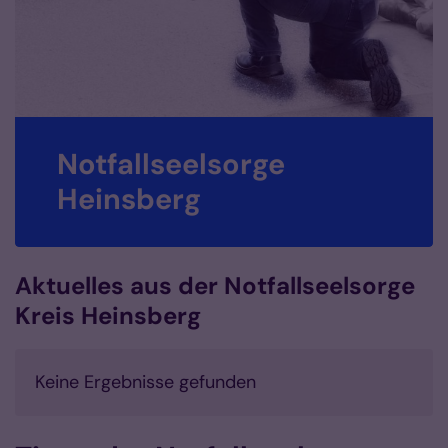
tfallseelsorge
Notf
insberg
Hein
Aktuelles aus der Notfallseelsorge
Kreis Heinsberg
Keine Ergebnisse gefunden