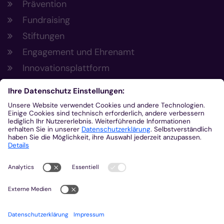
Prävention
Fundraising
Stiftungen
Engagement und Ehrenamt
Innovationsplattform
Aus der Plattform
Nachrichten
Veranstaltungen
Gottesdienste
Stellenangebote
Kirchenzeitung
Amtsblatt (Kirchlicher Anzeiger)
Rechtsdatenbank