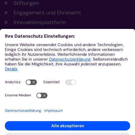
Stiftungen
Engagement und Ehrenamt
Innovationsplattform
Aus der Plattform
Nachrichten
Veranstaltungen
Gottesdienste
Stellenangebote
Kirchenzeitung
Amtsblatt (Kirchlicher Anzeiger)
Rechtsdatenbank
Meldestelle gemäß Hinweisgeberschutzgesetz