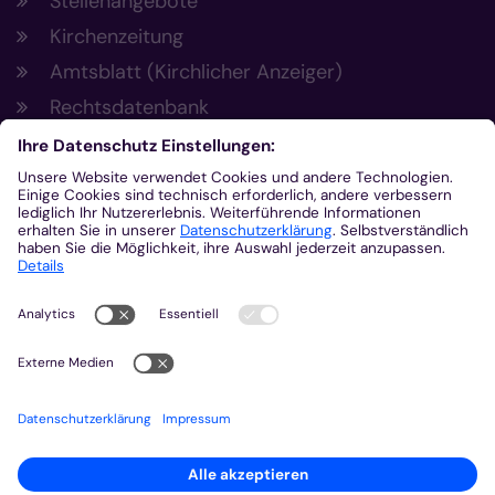
Stellenangebote
Kirchenzeitung
Amtsblatt (Kirchlicher Anzeiger)
Rechtsdatenbank
Meldestelle gemäß Hinweisgeberschutzgesetz
Kontakt
Bischöfliches Generalvikariat Aachen
+49 241 452-0
kommunikation@bistum-aachen.de
www.bistum-aachen.de