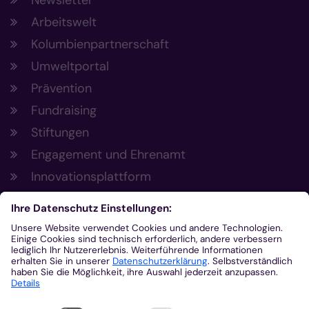
Newsletter
Arbeitswelt
Kolumbienpartnerschaft
Umweltportal
Prävention
Fundraising
Stiftungen
Engagement und Ehrenamt
Innovationsplattform
Aus der Plattform
Nachrichten
Veranstaltungen
Gottesdienste