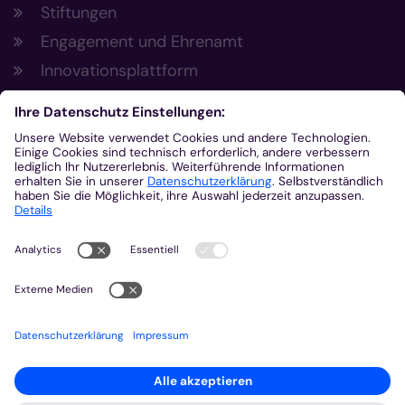
Stiftungen
Engagement und Ehrenamt
Innovationsplattform
Aus der Plattform
Nachrichten
Veranstaltungen
Gottesdienste
Stellenangebote
Kirchenzeitung
Amtsblatt (Kirchlicher Anzeiger)
Rechtsdatenbank
Meldestelle gemäß Hinweisgeberschutzgesetz