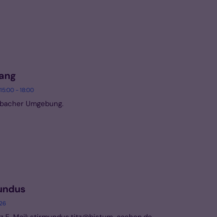
gang
15:00 - 18:00
imbacher Umgebung.
undus
026