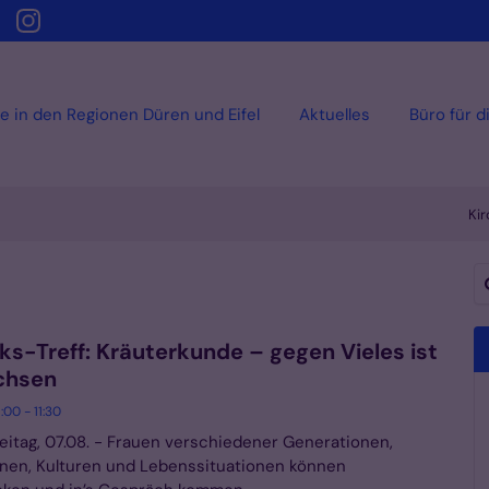
e in den Regionen Düren und Eifel
Aktuelles
Büro für d
Kir
Su
s-Treff: Kräuterkunde – gegen Vieles ist
chsen
:00 - 11:30
reitag, 07.08. - Frauen verschiedener Generationen,
onen, Kulturen und Lebenssituationen können