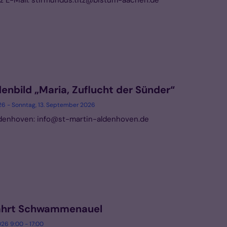
itz E-Mail: stirmundus.titz@bistum-aachen.de
nbild „Maria, Zuflucht der Sünder“
26 - Sonntag, 13. September 2026
ldenhoven: info@st-martin-aldenhoven.de
ahrt Schwammenauel
26 9:00 - 17:00