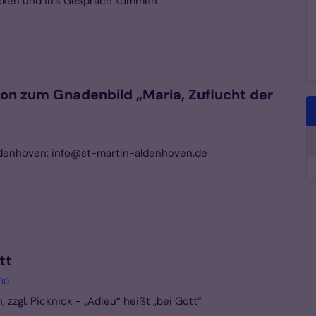
cken und in’s Gespräch kommen
ion zum Gnadenbild „Maria, Zuflucht der
ldenhoven: info@st-martin-aldenhoven.de
tt
:30
 zzgl. Picknick - „Adieu“ heißt „bei Gott“