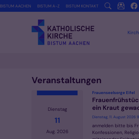
Zum Inhalt springen
BISTUM AACHEN
BISTUM A-Z
BISTUM KONTAKT
Kirch
Veranstaltungen
:
Frauenseelsorge Eifel
Frauenfrühstück
ein Kraut gewa
Dienstag
Dienstag, 11. August 2026 9
11
anmelden bitte bis F
Aug. 2026
Konfessionen, Religi