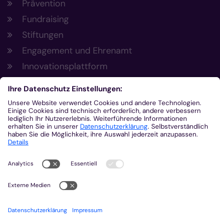
Prävention
Fundraising
Stiftungen
Engagement und Ehrenamt
Innovationsplattform
Aus der Plattform
Nachrichten
Veranstaltungen
Gottesdienste
Stellenangebote
Kirchenzeitung
Amtsblatt (Kirchlicher Anzeiger)
Rechtsdatenbank