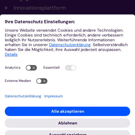
Innovationsplattform
Aus der Plattform
Nachrichten
Veranstaltungen
Gottesdienste
Stellenangebote
Kirchenzeitung
Amtsblatt (Kirchlicher Anzeiger)
Rechtsdatenbank
Meldestelle gemäß Hinweisgeberschutzgesetz
2026 © Bistum Aachen
Impressum