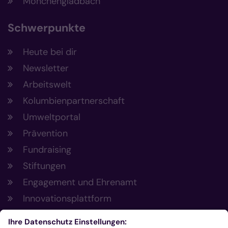
Mönchengladbach
Schwerpunkte
Heute bei dir
Newsletter
Arbeitswelt
Kolumbienpartnerschaft
Umweltportal
Prävention
Fundraising
Stiftungen
Engagement und Ehrenamt
Innovationsplattform
Aus der Plattform