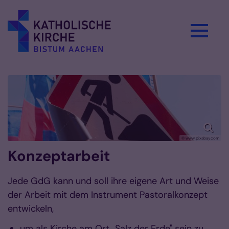
Zum Inhalt springen
© www.pixabay.com
Konzeptarbeit
Jede GdG kann und soll ihre eigene Art und Weise
der Arbeit mit dem Instrument Pastoralkonzept
entwickeln,
um als Kirche am Ort „Salz der Erde" sein zu