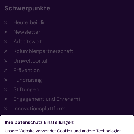
Schwerpunkte
Heute bei dir
Newsletter
Arbeitswelt
Kolumbienpartnerschaft
Umweltportal
Prävention
Fundraising
Stiftungen
Engagement und Ehrenamt
Innovationsplattform
Aus der Plattform