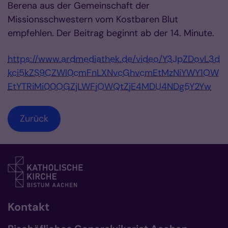
Berena aus der Gemeinschaft der
Missionsschwestern vom Kostbaren Blut
empfehlen. Der Beitrag beginnt ab der 14. Minute.
https://www.ardmediathek.de/video/Y3JpZDovL3d
kci5kZS9CZWl0cmFnLXNvcGhvcmEtMzNiYWY1OW
EtYTRiMi00OGZjLWFjOWQtZjE4MDU4NDg5Y2Yw
Zurück
Kontakt