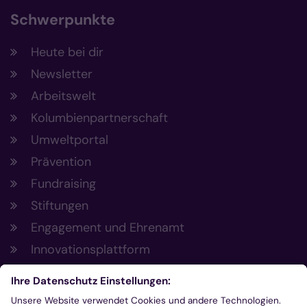
Schwerpunkte
Heute bei dir
Newsletter
Arbeitswelt
Kolumbienpartnerschaft
Umweltportal
Prävention
Fundraising
Stiftungen
Engagement und Ehrenamt
Innovationsplattform
Aus der Plattform