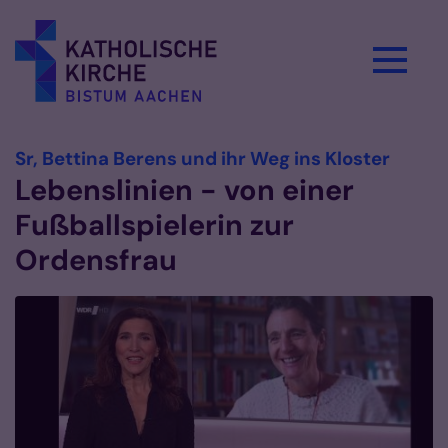
Zum Inhalt springen
:
Sr, Bettina Berens und ihr Weg ins Kloster
Lebenslinien - von einer
Fußballspielerin zur
Ordensfrau