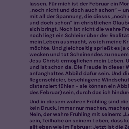
lassen. Für mich ist der Februar ein Mo
„noch nicht und doch auch schon“ – u
mit all der Spannung, die dieses „noch 
und doch schon“ im christlichen Glaub
sich bringt. Noch ist nicht die wahre Fr
noch liegt ein Schleier über der Realit
mein Leben ausmacht, wo ich meine Kraf
möchte. Und gleichzeitig sprießt es ja 
wecken und tot Scheinendes zu neue
Jesu Christi ermöglichen mein Leben. 
und ist schon da. Die Freude in dieser
anfanghaftes Abbild dafür sein. Und di
Regenschleier, beschlagene Windschut
distanziert fühlen - sie können ein A
des Februar) sein, durch das ich hindu
Und in diesem wahren Frühling sind die 
kein Druck, immer nur machen, machen 
Nein, der wahre Frühling mit seinem: „L
sein, Teilhabe an seinem Leben, dass ke
gilt eben wie im Februar: Jetzt ist die