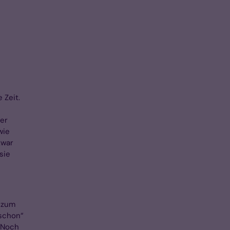
 Zeit.
ter
wie
zwar
sie
, zum
 schon“
. Noch