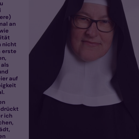
zu
i
nere)
mal an
 wie
ität
 nicht
a erste
en,
 als
 und
ier auf
bigkeit
l.
en
 drückt
r ich
chen,
ädt,
en