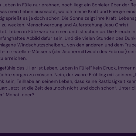
 Leben in Fülle nur erahnen, noch liegt ein Schleier über der Re
, was mein Leben ausmacht, wo ich meine Kraft und Energie ein
tig sprießt es ja doch schon: Die Sonne zeigt ihre Kraft, Lebens
 zu wecken. Menschwerdung und Auferstehung Jesu Christi
et: Leben in Fülle wird kommen und ist schon da. Die Freude in
fanghaftes Abbild dafür sein. Und die vielen Stunden des Dunk
chlagene Windschutzscheiben... von den anderen und dem Trube
Sich-mir-stellen-Müssens (der Aschermittwoch des Februar) sei
u erreichen.
efühle des „Hier ist Leben, Leben in Fülle!“ kein Druck, immer n
chte sorgen zu müssen. Nein, der wahre Frühling mit seinem: „
nk sein, Teilhabe an seinem Leben, dass keine Rastlosigkeit ken
uar: Jetzt ist die Zeit des „noch nicht und doch schon“. Unter 
ler“ Monat, oder?