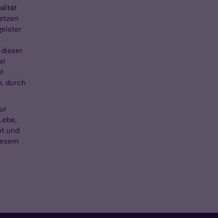
alität
setzen
geister
 dieser
el
l
n, durch
ur
Lebe,
nt und
diesem