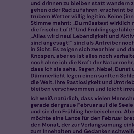
und drinnen zu bleiben statt wandern 
gehen oder Rad zu fahren, erscheint be
trübem Wetter völlig legitim. Keine (in
Stimme mahnt: „Du müsstest wirklich 
die frische Luft!“ Und Frühlingsgefühle
„Alles wird neu! Lebendigkeit und Aktiv
sind angesagt!“ sind als Antreiber noch
in Sicht. Es zeigen sich zwar hier und d
Knospen, aber es ist alles noch verhalt
noch ahne ich die Kraft der Natur mehr,
dass ich sie sehe. Regen, Nebel, Dunst
Dämmerlicht legen einen sanften Schle
die Welt. Ihre Rastlosigkeit und Umtrie
bleiben verschwommen und leicht irrea
Ich weiß natürlich, dass vielen Mensch
gerade der graue Februar auf die Seele
und sie den Frühling herbeisehnen. Abe
möchte eine Lanze für den Februar bre
den Monat, der zur Verlangsamung einl
zum Innehalten und Gedanken schweif