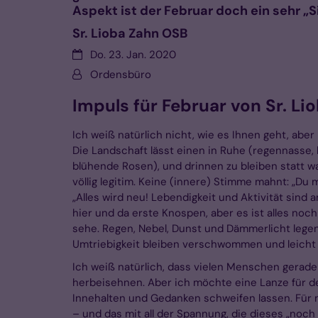
Aspekt ist der Februar doch ein sehr „S
Sr. Lioba Zahn OSB
Datum:
Do. 23. Jan. 2020
Von:
Ordensbüro
Impuls für Februar von Sr. L
Ich weiß natürlich nicht, wie es Ihnen geht, aber
Die Landschaft lässt einen in Ruhe (regennasse
blühende Rosen), und drinnen zu bleiben statt w
völlig legitim. Keine (innere) Stimme mahnt: „Du 
„Alles wird neu! Lebendigkeit und Aktivität sind a
hier und da erste Knospen, aber es ist alles noch
sehe. Regen, Nebel, Dunst und Dämmerlicht legen 
Umtriebigkeit bleiben verschwommen und leicht i
Ich weiß natürlich, dass vielen Menschen gerade 
herbeisehnen. Aber ich möchte eine Lanze für d
Innehalten und Gedanken schweifen lassen. Für 
– und das mit all der Spannung, die dieses „noch