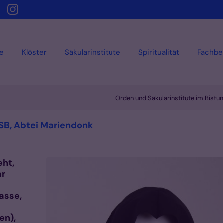
e
Klöster
Säkularinstitute
Spiritualität
Fachbe
Orden und Säkularinstitute im Bist
:
OSB, Abtei Mariendonk
eht,
ar
asse,
en),