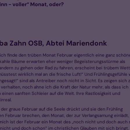
inn - voller“ Monat, oder?
ioba Zahn OSB, Abtei Mariendonk
 ich finde den trüben Monat Februar eigentlich eine ganz schöne
, kahle Bäume erwarten eher weniger Begeisterungsstürme als
andern zu gehen oder Rad zu fahren, erscheint bei trübem Wet
müsstest wirklich mal an die frische Luft!“ Und Frühlingsgefühle 
ngesagt!“ sind als Antreiber noch nicht in Sicht. Es zeigen sich 
 verhalten, noch ahne ich die Kraft der Natur mehr, als dass ich 
einen sanften Schleier auf die Welt. Ihre Rastlosigkeit und
rreal.
der graue Februar auf die Seele drückt und sie den Frühling
en Februar brechen, den Monat, der zur Verlangsamung einlädt
mich ist der Februar ein Monat des „noch nicht und doch auch
 nicht und doch schon“ im christlichen Glauben mit sich bringt