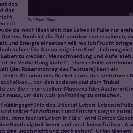
nat des
nd das
© 
nicht
Sr. Mirjam Pesch
en mit
eude da, noch lässt sich das Leben in Fülle nur erah
ät Gottes. Noch ist die Zeit darüber nachzusinnen, w
t und Energie einsetzen will, wo ich Frucht bringe
doch schon: Die Sonne zeigt ihre Kraft, Lebensgeist
m Leben zu wecken. Menschwerdung und Aufersteh
Und die Verheißung lautet: Leben in Fülle wird kom
 Welt (der Rosenmontag des Februars) kann ein
e vielen Stunden des Dunkel sowie das sich durch N
zscheiben... von den anderen und dem Trubel
bbild des Sich-mir-stellen-Müssens (der Aschermit
rch muss, um den wahren Frühling zu erreichen.
Frühlingsgefühle des „Hier ist Leben, Leben in Fülle
und selber für Aufbruch und Früchte sorgen zu mü
ebe, denn hier ist Leben in Fülle“ wird Gottes Gesc
ine Rastlosigkeit kennt und auch keine Trübsal. Ab
 Zeit des „noch nicht und doch schon“. Unter diesem