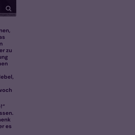
Mirjam Pesch
nen,
as
n
er zu
ung
men
ebel,
twoch
!“
ssen.
henk
er es